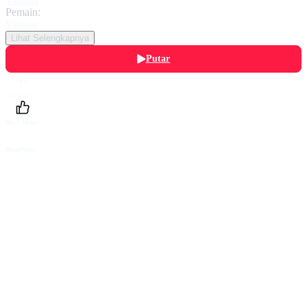
Pemain:
Various
Lihat Selengkapnya
Putar
Daftarku
Beri Nilai
Bagikan