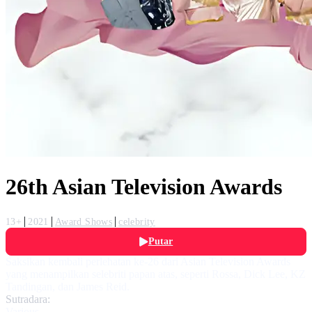
26th Asian Television Awards
13+
2021
Award Shows
celebrity
Putar
Saksikan kembali perlehatan ke-26 dari Asian Television Awards
yang menampilkan selebriti papan atas, seperti Rossa, Dick Lee, KZ
Tandingan, dan James Reid.
Sutradara:
Various