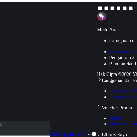
Mode Anak
Langganan da
Hubungkan k
Pengaturan
Bantuan dan 
Hak Cipta ©2026 V
Langganan dan P
Langganan Pr
Langganan Ak
Voucher Promo
Promo
Pakai Kode V
i
Langganan
···
Library Saya