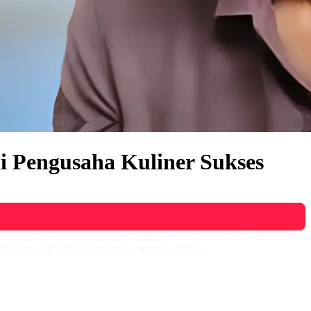
i Pengusaha Kuliner Sukses
rnama Roni, kehidupannya berbanding terbalik dengannya. Roni bak
ebaikan dari Dani hingga tega menipu adiknya.