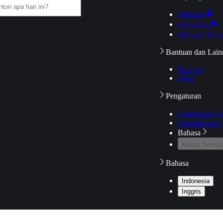
Daftarku
Mengikuti
Riwayat Tont
Bantuan dan Lain
Bantuan
Blog
Pengaturan
Pengaturan A
Pemeriksaan J
Bahasa
Keluar Semua
Bahasa
Indonesia
Inggris