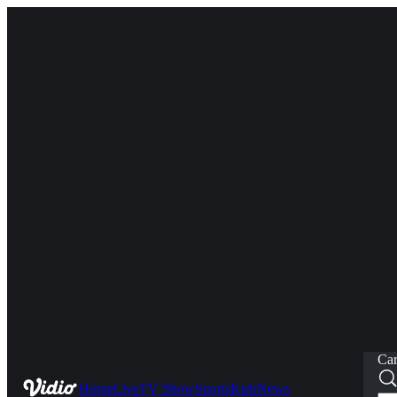
Car
Home
Live
TV Show
Sports
Kids
News