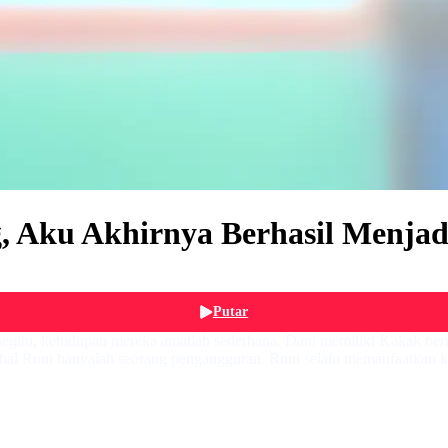
, Aku Akhirnya Berhasil Menjad
Putar
 begitu, kehidupan mereka amatlah sederhana. Dani memiliki Kakak be
ahal Roni hanyalah seorang pengangguran. Roni selalu memanfaatkan k