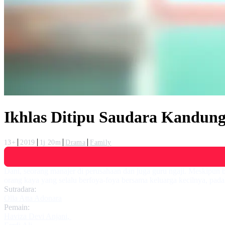
Ikhlas Ditipu Saudara Kandung
13+
2019
1j 20m
Drama
Family
Dani, seorang manajer di perusahaan dan juga guru ngaji. Meskipun
orang kaya yang selalu berfoya-foya bersama keluarga kecilnya, pad
Sutradara:
Olla Atta Adonara
Pemain:
Haviza Devi Anjani
,