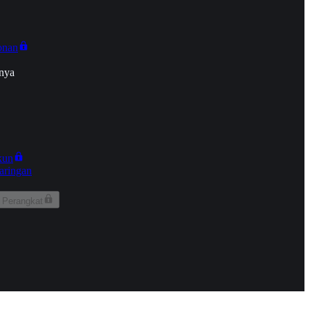
onan
nya
kun
aringan
 Perangkat