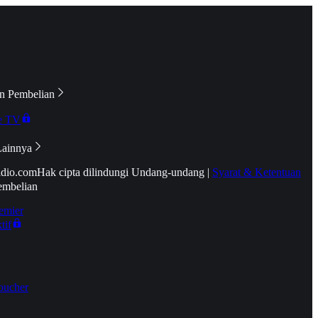
n Pembelian
e TV
Lainnya
idio.com
Hak cipta dilindungi Undang-undang
|
Syarat & Ketentuan
embelian
emier
tif
oucher