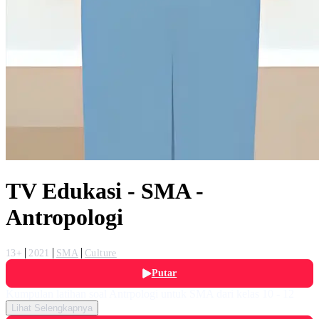
TV Edukasi - SMA -
Antropologi
13+
2021
SMA
Culture
Putar
Kumpulan latihan soal Antrpologi untuk SMA dari kelas 10 - 12
Lihat Selengkapnya