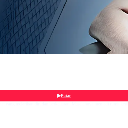
Putar
 yang melarikan diri dan berkeliaran. Masalahnya menjadi rumit ketika