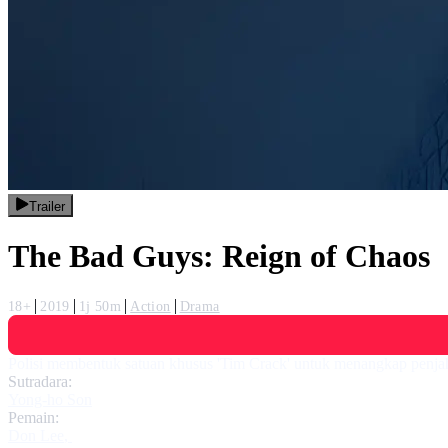
Trailer
The Bad Guys: Reign of Chaos
18+
2019
1j 50m
Action
Drama
Polisi membentuk satuan khusus 'Tim Crack' untuk menangkap penjahat
Sutradara:
Yong-ho Son
Pemain:
Don Lee
,