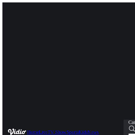
Car
Home
Live
TV Show
Sports
Kids
News