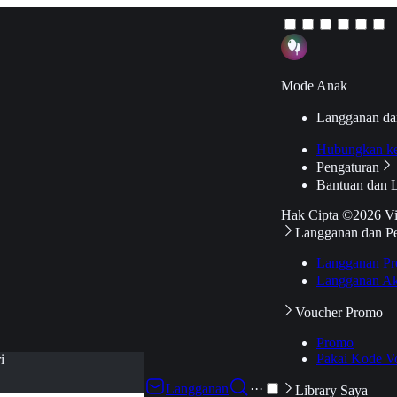
Mode Anak
Langganan da
Hubungkan k
Pengaturan
Bantuan dan 
Hak Cipta ©2026 V
Langganan dan P
Langganan Pr
Langganan Ak
Voucher Promo
Promo
Pakai Kode V
i
Langganan
···
Library Saya