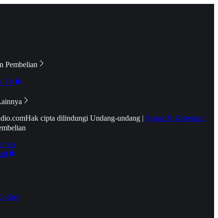
n Pembelian
e TV
Lainnya
idio.com
Hak cipta dilindungi Undang-undang
|
Syarat & Ketentuan
embelian
emier
tif
oucher