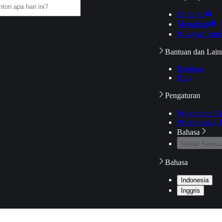
Daftarku
Mengikuti
Riwayat Tont
Bantuan dan Lain
Bantuan
Blog
Pengaturan
Pengaturan A
Pemeriksaan J
Bahasa
Keluar Semua
Bahasa
Indonesia
Inggris