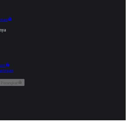
onan
nya
kun
aringan
 Perangkat