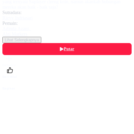
yang ternyata Suplayer cireng koin, namun akankah hubungan
mereka akan baik - baik saja?
Sutradara:
Rievy Indriasari
Pemain:
Adinda Azani
,
Alzi Markers
Lihat Selengkapnya
Putar
Daftarku
Beri Nilai
Bagikan