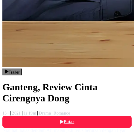
Trailer
Ganteng, Review Cinta
Cirengnya Dong
13+
2021
1j 19m
Drama
Romance
Putar
Niat hati balas dendam Afi malah jadi terus berursan dengan Fyan