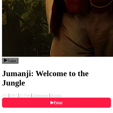
Trailer
Jumanji: Welcome to the
Jungle
13+
2017
1j 53m
Adventure
Action
Putar
Empat remaja tersedot ke dalam permainan video ajaib, dan satu-