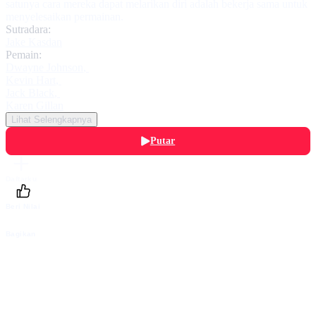
satunya cara mereka dapat melarikan diri adalah bekerja sama untuk
menyelesaikan permainan.
Sutradara:
Jake Kasdan
Pemain:
Dwayne Johnson
,
Kevin Hart
,
Jack Black
,
Karen Gillan
Lihat Selengkapnya
Putar
Daftarku
Beri Nilai
Bagikan