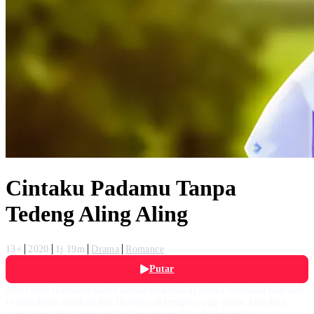
Cintaku Padamu Tanpa
Tedeng Aling Aling
13+
2020
1j 19m
Drama
Romance
Putar
Novi (Siti Badriah) kaget ketika tiba-tiba ayahnya menikah lagi dan
ia mendapat saudara tiri. Bekerja di tempat yang sama, kira-kira