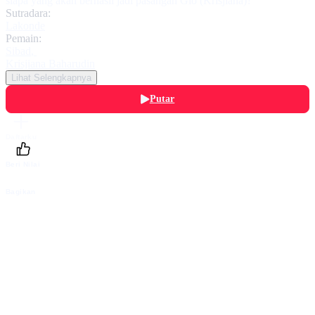
siapa yang akan berhasil jadi pasangan Gio (Krisjiana)?
Sutradara:
Lakonde
Pemain:
Sibad
,
Krisjiana Baharudin
Lihat Selengkapnya
Putar
Daftarku
Beri Nilai
Bagikan