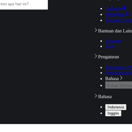
Daftarku
Mengikuti
Riwayat Tont
Bantuan dan Lain
Bantuan
Blog
Pengaturan
Pengaturan A
Pemeriksaan J
Bahasa
Keluar Semua
Bahasa
Indonesia
Inggris