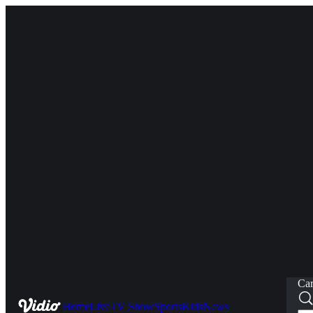
Car
Home
Live
TV Show
Sports
Kids
News