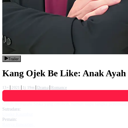
Trailer
Kang Ojek Be Like: Anak Ayah
13+
2021
1j 19m
Drama
Romance
Galuh memarahi Siska yang ceroboh, namun siapa sangka pertemuan i
Sutradara:
Ungke Kaumbur
Pemain:
Raisya Bawazier
,