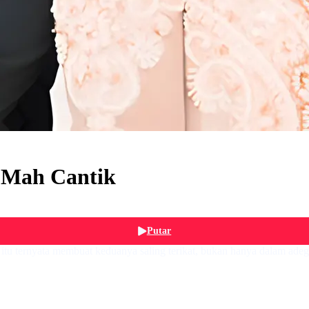
 Mah Cantik
Putar
tu ternyata membuat keduanya saling terikat, bukan hanya dalam adeg