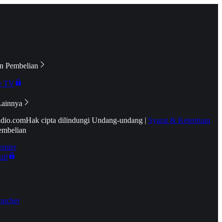
n Pembelian
e TV
Lainnya
idio.com
Hak cipta dilindungi Undang-undang
|
Syarat & Ketentuan
embelian
emier
tif
oucher