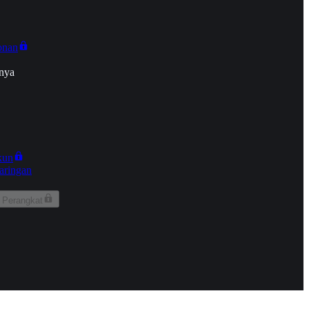
onan
nya
kun
aringan
 Perangkat