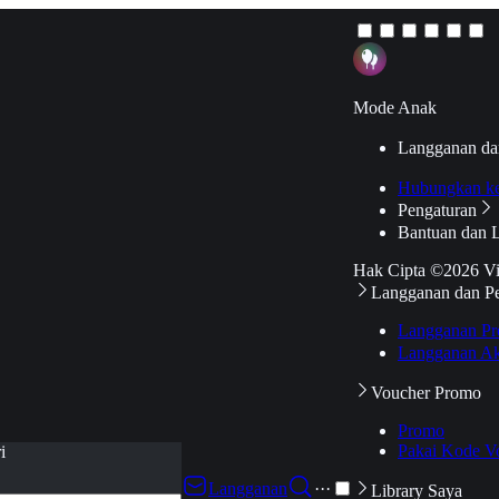
Mode Anak
Langganan da
Hubungkan k
Pengaturan
Bantuan dan 
Hak Cipta ©2026 V
Langganan dan P
Langganan Pr
Langganan Ak
Voucher Promo
Promo
Pakai Kode V
i
Langganan
···
Library Saya