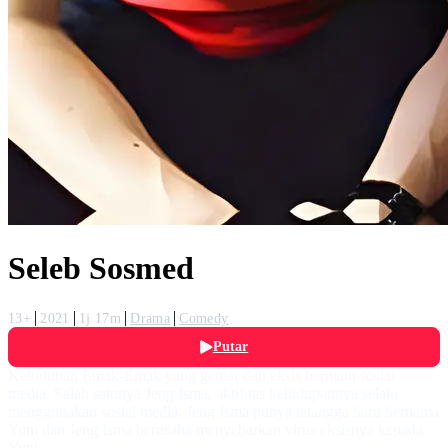
Seleb Sosmed
13+
2021
1j 17m
Drama
Comedy
Putar
Kehidupan Emak-Emak yang gemar dan eksis bermain sosial
media. Salah satunya Jeng Isma, aktifitas kehidupannya selalu
menggunakan sosial media. Jeng Isma punya tetangga baru bernama
Yuni dan Jeng Isma berusaha menyebarkan virus eksisnya kepada
Yuni.