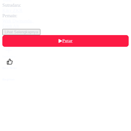
Sutradara:
Kiky ZKR
Pemain:
Widi Dwinanda
,
Ferdi Ali
Lihat Selengkapnya
Putar
Daftarku
Beri Nilai
Bagikan