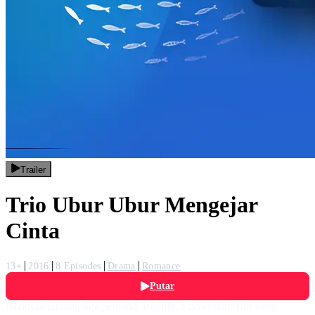
Trailer
Trio Ubur Ubur Mengejar
Cinta
13+
2016
8 Episodes
Drama
Romance
Putar
Berkisah tentang tiga pemuda, Rojalih, Slamet dan Adit yang