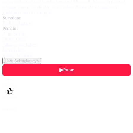
memperebutkan satu wanita bernama Munaroh. Munaroh dikenal
sebagai wanita cantik dan kaya, selalu diantar dan dijaga oleh
ajudannya saat ke kampus.
Sutradara:
Emil G Hampp
Pemain:
Asha Shara
,
Nicky Tirta
,
Aldiansyah Taher
,
Ucup Nirin
,
Bobby Maulana
Lihat Selengkapnya
Putar
Daftarku
Beri Nilai
Bagikan