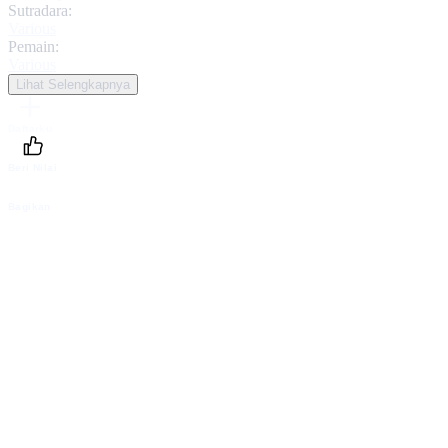
Sutradara:
Various
Pemain:
Various
Lihat Selengkapnya
Daftarku
Beri Nilai
Bagikan