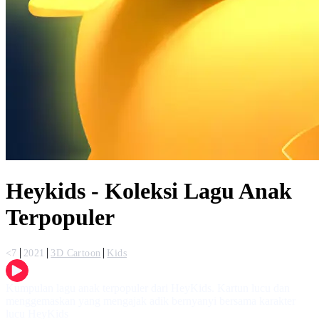
Heykids - Koleksi Lagu Anak
Terpopuler
<7
2021
3D Cartoon
Kids
Kumpulan lagu anak terpopuler dari HeyKids. Kartun lucu dan
menggemaskan yang mengajak adik bernyanyi bersama karakter
lucu HeyKids