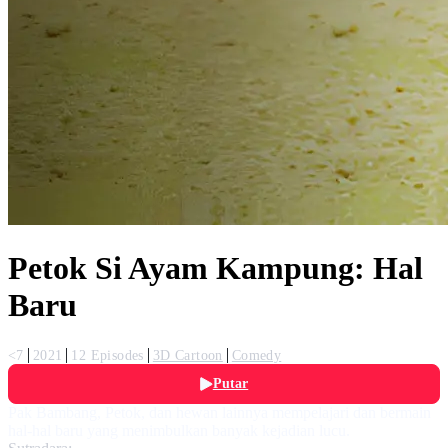
Petok Si Ayam Kampung: Hal
Baru
<7
2021
12 Episodes
3D Cartoon
Comedy
Putar
Pak Bambang, Petok, dan hewan lainnya mempelajari dan bermain
hal-hal baru yang menimbulkan banyak kejadian lucu.