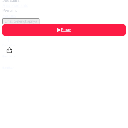
Sutradara:
Aris Pradianto
Pemain:
Various
Lihat Selengkapnya
Putar
Daftarku
Beri Nilai
Bagikan