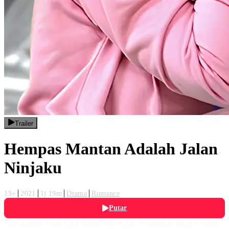
Trailer
Hempas Mantan Adalah Jalan
Ninjaku
13+
2021
1j 19m
Drama
Romance
Putar
Para mantan yang tak pantang menyerah, bersaing dengan seorang