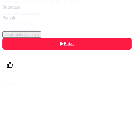
Refa yang ternyata menginginkan Gilang.
Sutradara:
Winaldha Melalatoa
Pemain:
Andrew Andika
,
Angelica Simperler
Lihat Selengkapnya
Putar
Daftarku
Beri Nilai
Bagikan