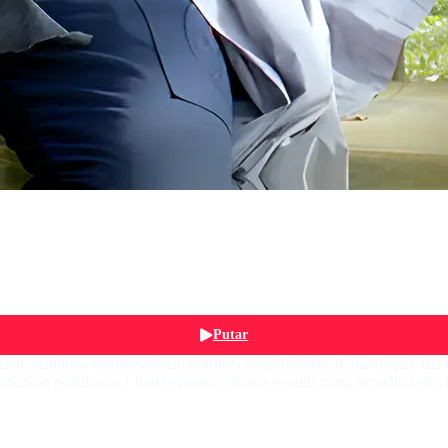
Putar
telah suaminya meninggal dan putrinya pergi bekerja di luar negeri, dia 
lakukan perjalanan 1 hari bersama seorang penulis yang meneliti buku