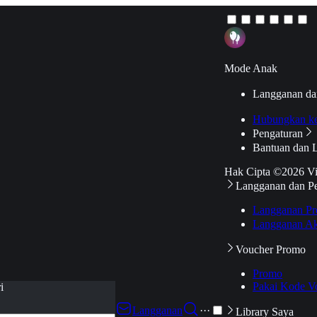
Mode Anak
Langganan da
Hubungkan k
Pengaturan
Bantuan dan 
Hak Cipta ©2026 V
Langganan dan P
Langganan Pr
Langganan Ak
Voucher Promo
Promo
Pakai Kode V
i
Langganan
···
Library Saya