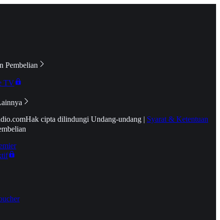
n Pembelian
e TV
Lainnya
idio.com
Hak cipta dilindungi Undang-undang
|
Syarat & Ketentuan
embelian
emier
tif
oucher