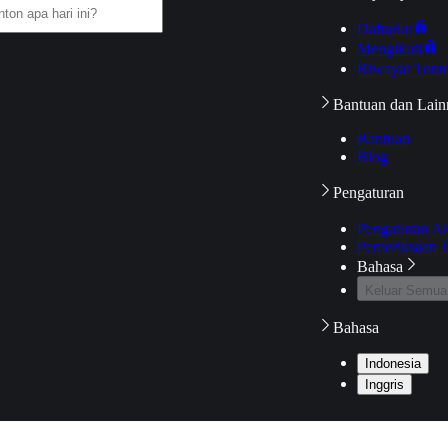
Daftarku
Mengikuti
Riwayat Tont
Bantuan dan Lain
Bantuan
Blog
Pengaturan
Pengaturan A
Pemeriksaan J
Bahasa
Keluar Semua
Bahasa
Indonesia
Inggris