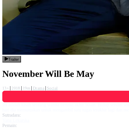
Trailer
November Will Be May
13+
2018
19m
Drama
Social
Ini adalah kisah seorang wanita berusia akhir 50-an. Hidup sendiri se
hari dia memutuskan untuk mengambil satu tugas terakhir lagi dan me
Sutradara:
Yana Lekarska
Pemain: