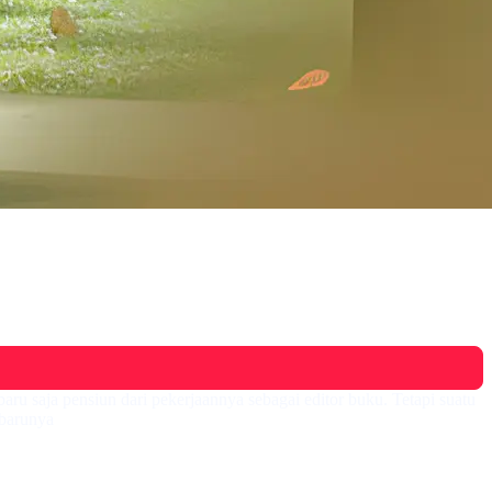
baru saja pensiun dari pekerjaannya sebagai editor buku. Tetapi suatu
 barunya