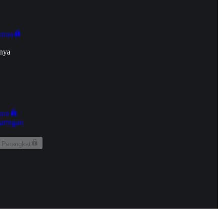
onan
nya
kun
aringan
 Perangkat