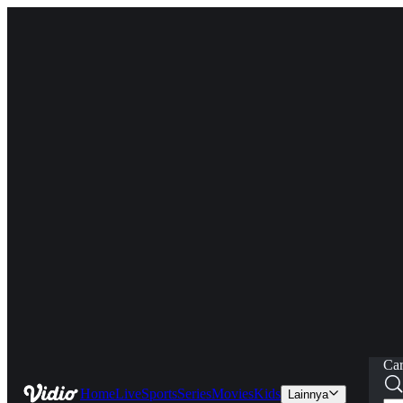
Car
Home
Live
Sports
Series
Movies
Kids
Lainnya