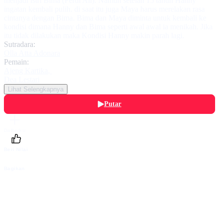
menjadi istri Bima (Ferdi Ali). Namun setelah 15 tahun Hanny
ingatan kembali pulih. di saat itu juga Maya harus merelakan rasa
cintanya dengan Bima. Bima dan Maya diminta untuk kembali ke
kondisi dimana Hanny dan Bima seperti awal awal ia menikah. Jika
itu tidak dilakukan maka Kondisi Hanny makin parah lagi.
Sutradara:
Olla Atta Adonara
Pemain:
Ajeng Kartika
,
Dea Lestari
Lihat Selengkapnya
Putar
Daftarku
Beri Nilai
Bagikan