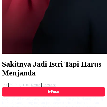
Sakitnya Jadi Istri Tapi Harus
Menjanda
13+
2019
1j 11m
Drama
Romance
Putar
Maya (Dea Lestari) yang harus menggantikan posisi Hanny (Ajeng
Kartika) yang hilang ingatan juga depresi sebagai balas budi dan