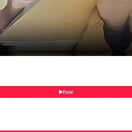
Putar
ri "manusia". Teman-teman sekelasnya dan administrasi memperlakukan