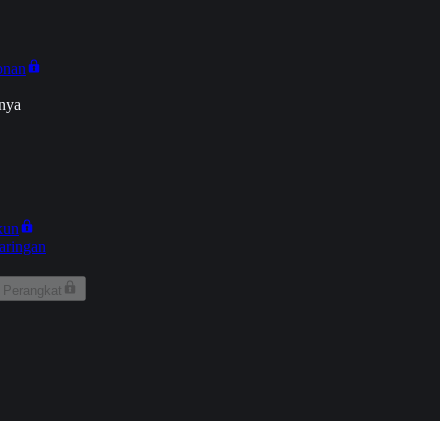
onan
nya
kun
aringan
 Perangkat