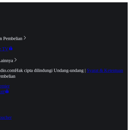
n Pembelian
e TV
Lainnya
idio.com
Hak cipta dilindungi Undang-undang
|
Syarat & Ketentuan
embelian
emier
tif
oucher