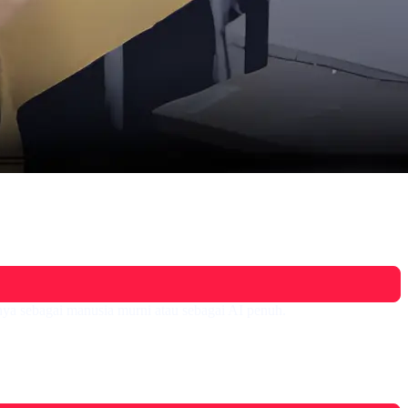
nya sebagai manusia murni atau sebagai AI penuh.