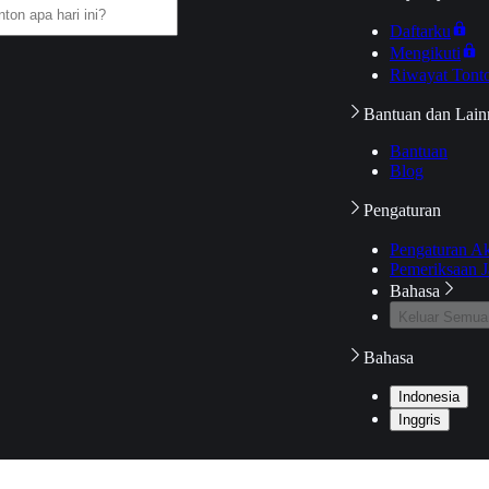
Daftarku
Mengikuti
Riwayat Tont
Bantuan dan Lain
Bantuan
Blog
Pengaturan
Pengaturan A
Pemeriksaan J
Bahasa
Keluar Semua
Bahasa
Indonesia
Inggris