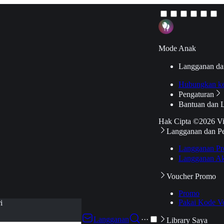
Mode Anak
Langganan da
Hubungkan k
Pengaturan
Bantuan dan 
Hak Cipta ©2026 V
Langganan dan P
Langganan Pr
Langganan Ak
Voucher Promo
Promo
Pakai Kode V
i
Langganan
···
Library Saya