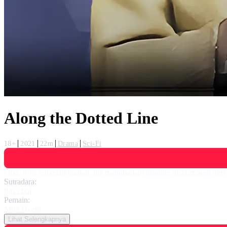
Along the Dotted Line
18+
2021
22m
Drama
Sci-Fi
Otak Ji-In sebagian buatan, dia menghadapi dinding diskriminasi da
Sutradara:
lida choi
Pemain:
Mun Hyein
Lihat Selengkapnya