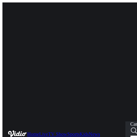
Car
Home
Live
TV Show
Sports
Kids
News