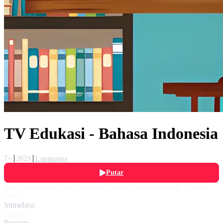
TV Edukasi - Bahasa Indonesia
7+
2021
Languages
Putar
Berisi penjelasan mata pelajaran Bahasa Indonesia untuk Sekolah
Dasar
Sutradara:
Various
Pemain: