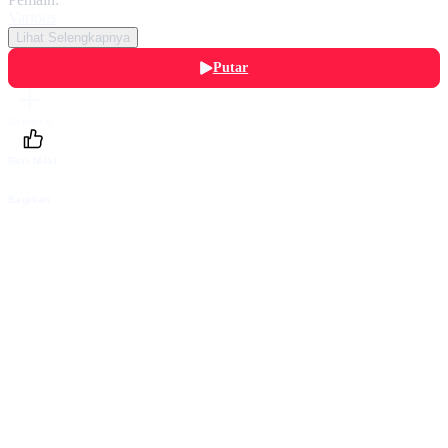
Various
Lihat Selengkapnya
Putar
Daftarku
Beri Nilai
Bagikan