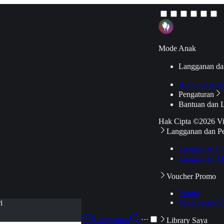
Mode Anak
Langganan da
Hubungkan k
Pengaturan
Bantuan dan 
Hak Cipta ©2026 V
Langganan dan P
Langganan Pr
Langganan Ak
Voucher Promo
Promo
Pakai Kode V
i
Langganan
···
Library Saya