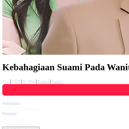
Kebahagiaan Suami Pada Wani
13+
2020
1j 19m
Drama
Family
Rina seorang Ibu dari dua Anak, Rina memergoki suaminya Bayu yan
Sutradara:
Bobby Moeryawan
Pemain:
Panji Saputra
,
Ghea D'Syawal