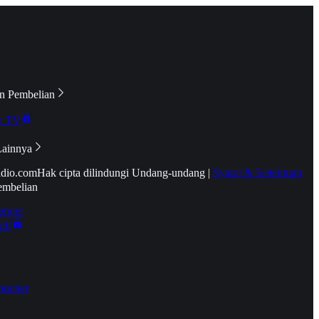
n Pembelian
e TV
Lainnya
idio.com
Hak cipta dilindungi Undang-undang
|
Syarat & Ketentuan
embelian
emier
tif
oucher