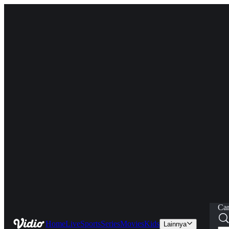
Car
Home
Live
Sports
Series
Movies
Kids
Lainnya