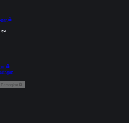
onan
nya
kun
aringan
 Perangkat