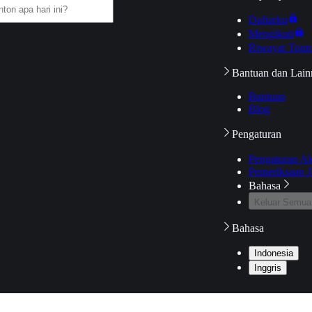
Daftarku
Mengikuti
Riwayat Tont
Bantuan dan Lain
Bantuan
Blog
Pengaturan
Pengaturan A
Pemeriksaan J
Bahasa
Keluar Semua
Bahasa
Indonesia
Inggris