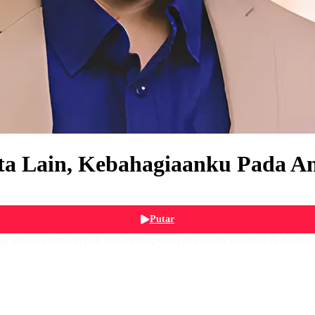
ta Lain, Kebahagiaanku Pada A
Putar
g ternyata menyimpan foto Perempuan yaitu rekan kerjanya di Kantor