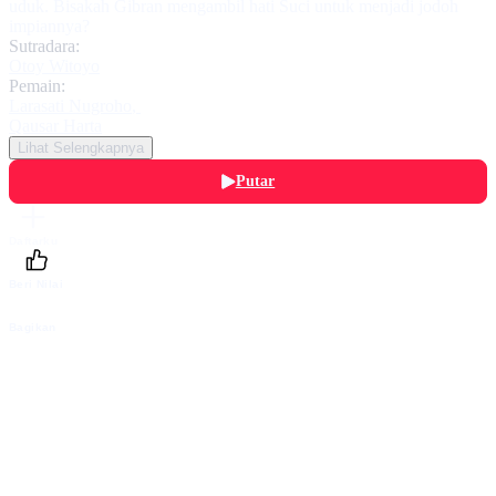
uduk. Bisakah Gibran mengambil hati Suci untuk menjadi jodoh
impiannya?
Sutradara:
Otoy Witoyo
Pemain:
Larasati Nugroho
,
Qausar Harta
Lihat Selengkapnya
Putar
Daftarku
Beri Nilai
Bagikan