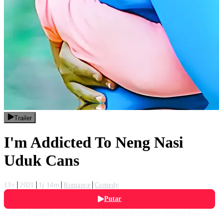
Trailer
I'm Addicted To Neng Nasi
Uduk Cans
13+
2021
1j 14m
Romance
Comedy
Putar
Gibran berontak lalu kabur dan bertemu Suci gadis penjual nasi