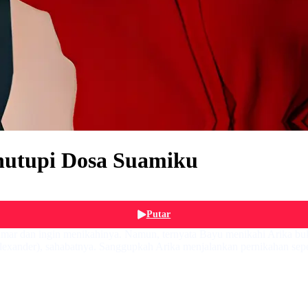
nutupi Dosa Suamiku
Putar
lamar dan ingin menikahinya. Namun, ternyata Bayu menikahi Arika buk
lexander), sahabatnya. Sanggupkah Arika menjalankan pernikahan seper