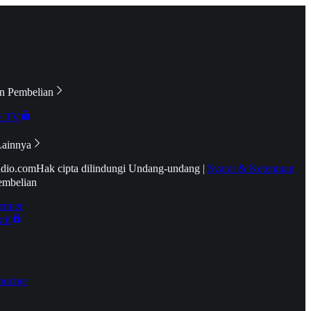
n Pembelian
e TV
Lainnya
idio.com
Hak cipta dilindungi Undang-undang
|
Syarat & Ketentuan
embelian
emier
tif
oucher