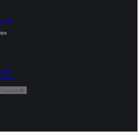
onan
nya
kun
aringan
 Perangkat