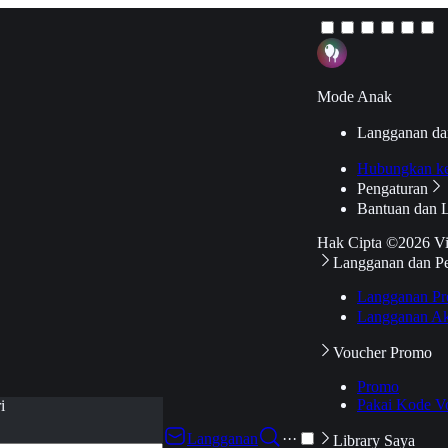
Mode Anak
Langganan da
Hubungkan k
Pengaturan
Bantuan dan 
Hak Cipta ©2026 V
Langganan dan P
Langganan Pr
Langganan Ak
Voucher Promo
Promo
Pakai Kode V
i
Langganan
···
Library Saya