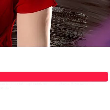
an karena cinta, tapi untuk menutupi aibnya. Bayu memiliki
ti itu?