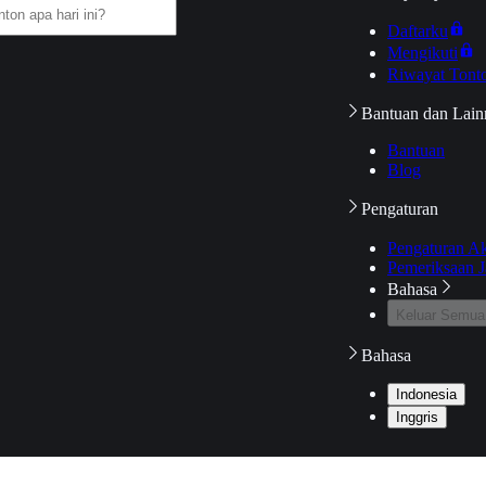
Daftarku
Mengikuti
Riwayat Tont
Bantuan dan Lain
Bantuan
Blog
Pengaturan
Pengaturan A
Pemeriksaan J
Bahasa
Keluar Semua
Bahasa
Indonesia
Inggris