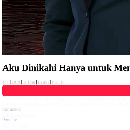
Aku Dinikahi Hanya untuk Me
13+
2019
1j 19m
Drama
Family
Arika (Voke Victoria) sangat senang ketika Bayu (Panji Saputra) me
hubungan gelap dengan Amel (Vemasse), istri dari Beno (Frederick A
Sutradara:
Olla Atta Adonara
Pemain:
Panji Saputra
,