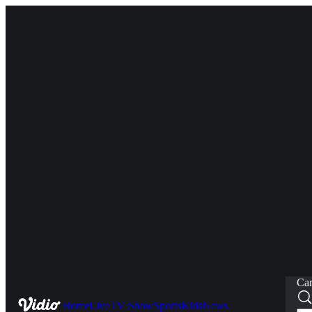
Car
Home
Live
TV Show
Sports
Kids
News