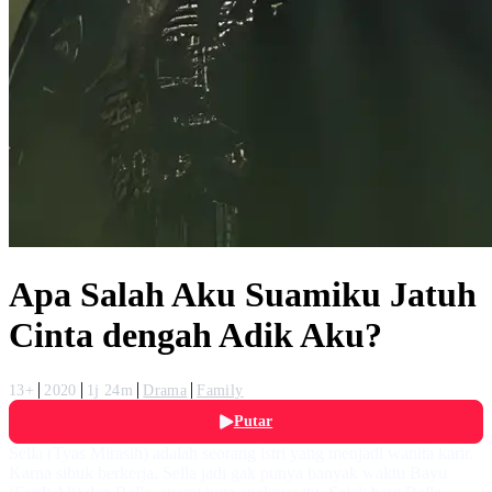
Apa Salah Aku Suamiku Jatuh
Cinta dengah Adik Aku?
13+
2020
1j 24m
Drama
Family
Putar
Sella (Tyas Mirasih) adalah seorang istri yang menjadi wanita karir.
Karna sibuk berkerja, Sella jadi gak punya banyak waktu Bayu