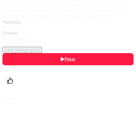
(Ferdi Ali) dan Bella, suami juga anaknya itu. Sejak bayi Bella
diurus oleh Nadia, adiknya Sella. Seiring berjalannya waktu tanpa
disadari Bayu dan Nadia saling jatuh cinta. Bagaimanakah reaksi
Sella saat tau bahwa suami dan adiknya saling mencintai?
Sutradara:
Toto Hoedi
Pemain:
Tyas Mirasih
,
Ferdi Ali
Lihat Selengkapnya
Putar
Daftarku
Beri Nilai
Bagikan