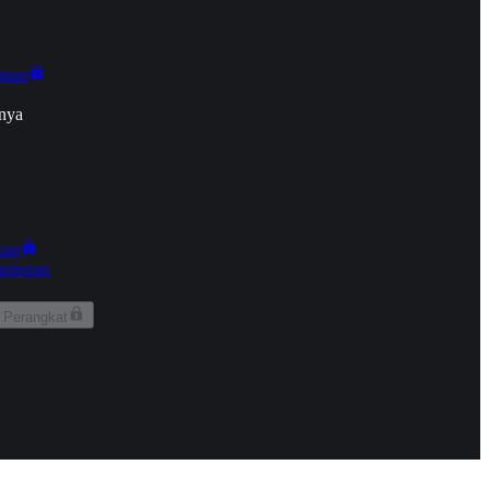
onan
nya
kun
aringan
 Perangkat