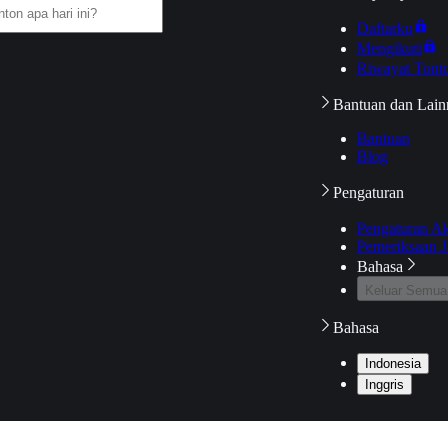
Daftarku
Mengikuti
Riwayat Tont
Bantuan dan Lain
Bantuan
Blog
Pengaturan
Pengaturan A
Pemeriksaan J
Bahasa
Keluar Semua
Bahasa
Indonesia
Inggris