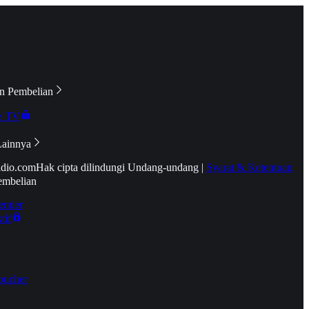
n Pembelian
e TV
Lainnya
idio.com
Hak cipta dilindungi Undang-undang
|
Syarat & Ketentuan
embelian
emier
tif
oucher