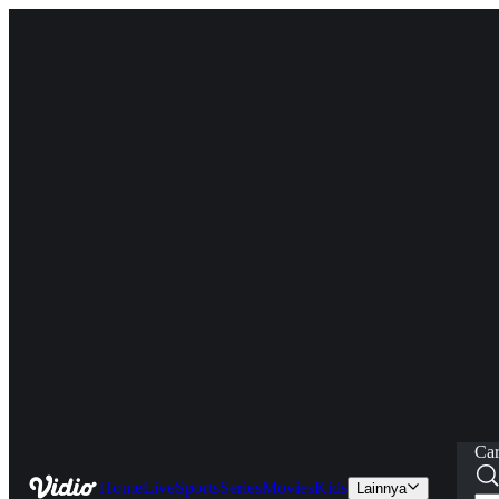
Car
Home
Live
Sports
Series
Movies
Kids
Lainnya