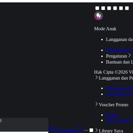
Mode Anak
Langganan da
Hubungkan k
Pengaturan
Bantuan dan 
Hak Cipta ©2026 V
Langganan dan P
Langganan Pr
Langganan Ak
Voucher Promo
Promo
Pakai Kode V
i
Langganan
···
Library Saya