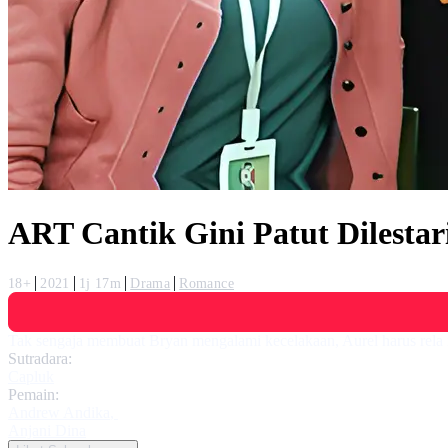
ART Cantik Gini Patut Dilestar
18+
2021
1j 17m
Drama
Romance
Tak sengaja membuat Bryan mengalami kecelakaan, Aurel harus rela 
Sutradara:
Capluk
Pemain:
Andrew Andika
,
Anjani Dina