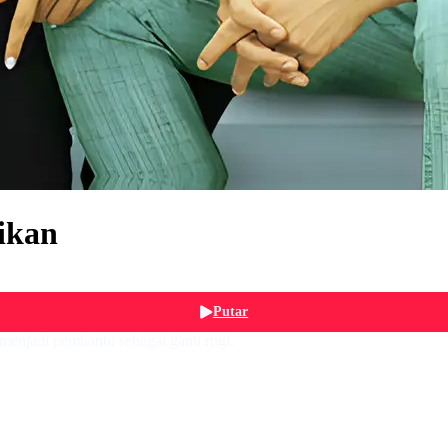
ikan
Putar
menjadi pembantu sebagai ganti rugi.