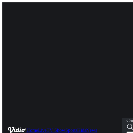
Car
Home
Live
TV Show
Sports
Kids
News