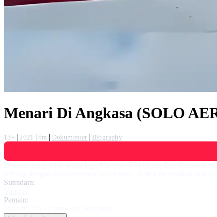
Menari Di Angkasa (SOLO A
13+
2021
8m
Dokumenter
Biography
Di umur yang tidak muda lagi, Marsdya TNI (purn) Eris Herryanto ma
terbang dengan manuver-manuver ekstrim. Beliau merupakan penerbang
Sutradara:
Various
Pemain:
Marsdya TNI (Purn) Eris Herryanto