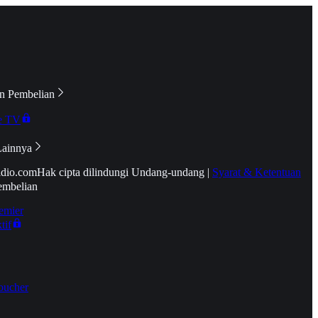
n Pembelian
e TV
Lainnya
idio.com
Hak cipta dilindungi Undang-undang
|
Syarat & Ketentuan
embelian
emier
tif
oucher