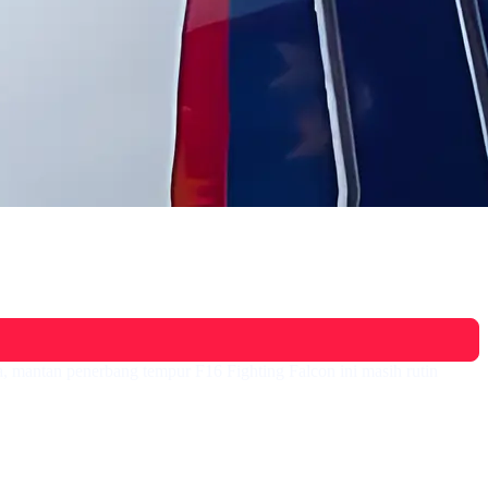
, mantan penerbang tempur F16 Fighting Falcon ini masih rutin