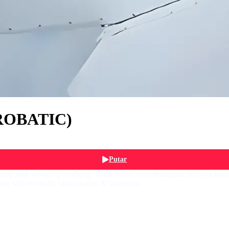
EROBATIC)
Putar
sih aktif sebagai penerbang. Tidak hanya menerbangkan pesawat biasa
 solo aerobatic satu-satunya di Indonesia.