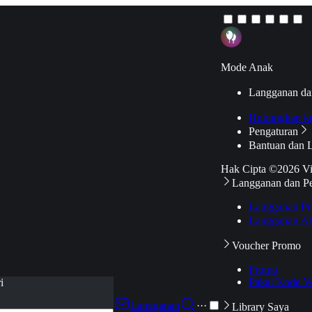
Mode Anak
Langganan da
Hubungkan k
Pengaturan
Bantuan dan 
Hak Cipta ©2026 V
Langganan dan P
Langganan Pr
Langganan Ak
Voucher Promo
Promo
Pakai Kode V
i
Langganan
···
Library Saya