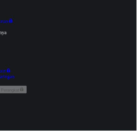
onan
nya
kun
aringan
 Perangkat