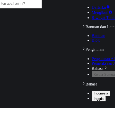
Daftarku
Mengikuti
Riwayat Tont
Bantuan dan Lain
Bantuan
Blog
Pengaturan
Pengaturan A
Pemeriksaan J
Bahasa
Keluar Semua
Bahasa
Indonesia
Inggris