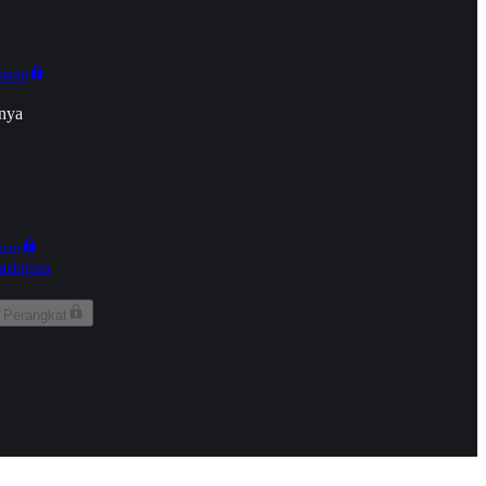
onan
nya
kun
aringan
 Perangkat