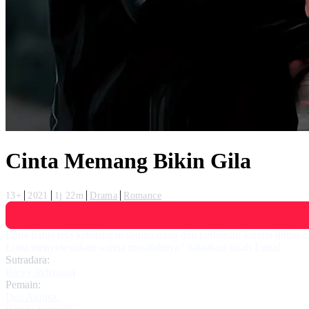
Cinta Memang Bikin Gila
13+
2021
1j 22m
Drama
Romance
Luna harus rela kehilangan semua uang dan perhiasan karena ditipu 
Luna menyelesaikan semua masalahnya? Saksikan kisah Luna!
Sutradara:
Rievy Indriasari
Pemain:
Dea Annisa
,