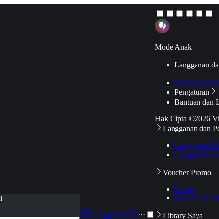
Mode Anak
Langganan da
Hubungkan k
Pengaturan
Bantuan dan 
Hak Cipta ©2026 V
Langganan dan P
Langganan Pr
Langganan Ak
Voucher Promo
Promo
Pakai Kode V
i
Langganan
···
Library Saya