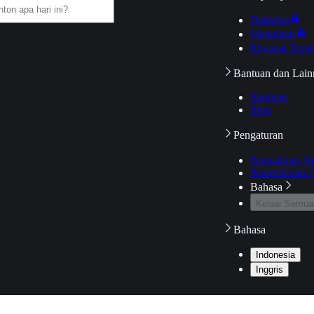
Daftarku
Mengikuti
Riwayat Tont
Bantuan dan Lain
Bantuan
Blog
Pengaturan
Pengaturan A
Pemeriksaan J
Bahasa
Keluar Semua
Bahasa
Indonesia
Inggris