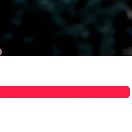
n rumahnya karena harus menanggung semua hutang Ariel. Dapatkah