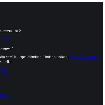
n Pembelian
e TV
Lainnya
idio.com
Hak cipta dilindungi Undang-undang
|
Syarat & Ketentuan
embelian
emier
tif
oucher