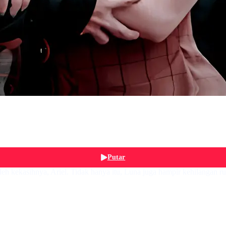
Putar
oleh kekasihnya, Ariel. Tidak hanya itu, Luna juga hampir kehilanga