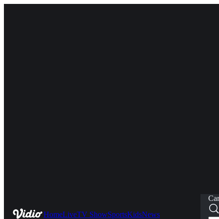
Car
Home
Live
TV Show
Sports
Kids
News