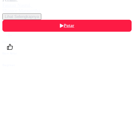
Fauzan Nasrul
,
Shanice Margaretha
Lihat Selengkapnya
Putar
Daftarku
Beri Nilai
Bagikan