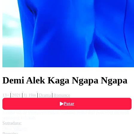
Demi Alek Kaga Ngapa Ngapa
13+
2021
1j 19m
Drama
Romance
Putar
Ketika takdir mempertemukan seorang polisi dan pencopet menjadi
sepasang kekasih.
Sutradara:
Otoy Witoyo
Pemain: