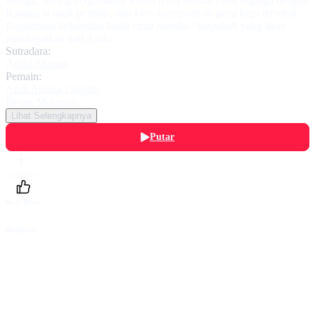
diduga, seiring berjalannya waktu Audi terlibat cinta segitiga dengan
Rangga si anak pemilik, dan Fero karyawan di gerai kopi tersebut.
Bagaimana kelanjutan kisah cinta mereka? Siapakah yang akan
mendapatkan hati Audi?
Sutradara:
Anika Marani
Pemain:
Andi Annisa Lasyah
,
Bryan Mckenzie
Lihat Selengkapnya
Putar
Daftarku
Beri Nilai
Bagikan