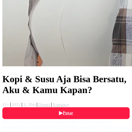
Kopi & Susu Aja Bisa Bersatu,
Aku & Kamu Kapan?
13+
2021
1j 20m
Drama
Romance
Putar
Audi, seorang gadis desa yang merantau ke Jakarta karena
mendapat tawaran kerja di gerai kopi dari pamannya. Namun tanpa