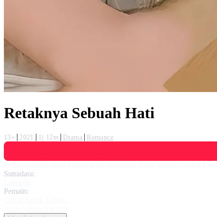
Retaknya Sebuah Hati
13+
2021
1j 12m
Drama
Romance
Demi meminta maaf karena telah menabrak Andi Annisa, Cemal Faruk
Sutradara:
Lakonde
Pemain:
Cemal Faruk Urhan
,
Andi Annisa Lasyah