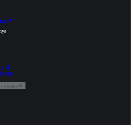
onan
nya
kun
aringan
 Perangkat