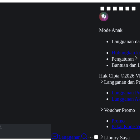
Mode Anak
Langganan da
Hubungkan k
Pengaturan
Bantuan dan 
Hak Cipta ©2026 V
Langganan dan P
Langganan Pr
Langganan Ak
Voucher Promo
Promo
Pakai Kode V
i
Langganan
···
Library Saya