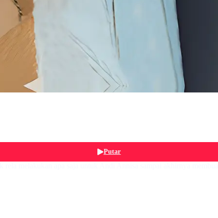
Putar
 rela melakukan apa saja untuk Andi Annisa sampai akhirnya membua