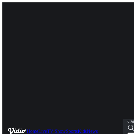
Car
Home
Live
TV Show
Sports
Kids
News