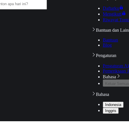
Daftarku
Mengikuti
Riwayat Tont
Bantuan dan Lain
Bantuan
Blog
Pengaturan
Pengaturan A
Pemeriksaan J
Bahasa
Keluar Semua
Bahasa
Indonesia
Inggris