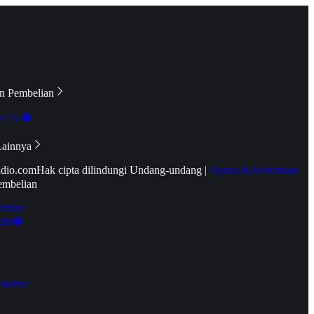
n Pembelian
e TV
Lainnya
idio.com
Hak cipta dilindungi Undang-undang
|
Syarat & Ketentuan
embelian
emier
tif
oucher