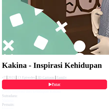
Kakina - Inspirasi Kehidupan
<7
2021
13 Episodes
3D Cartoon
Family
Putar
Cerita inspirasi dari kehidupan Kakina
Sutradara:
Various
Pemain:
Various