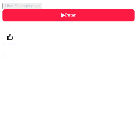
Lihat Selengkapnya
Putar
Daftarku
Beri Nilai
Bagikan