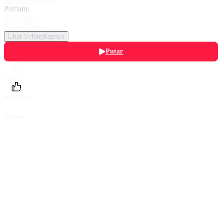
Pemain:
Kiki Farrel
,
Laura Theux
Lihat Selengkapnya
Putar
Daftarku
Beri Nilai
Bagikan