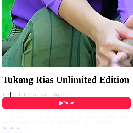
Tukang Rias Unlimited Edition
13+
2021
1j 17m
Drama
Romance
Putar
Alih-alih membuat pernikahan Anita berantakan demi dendam
pribadi, Maya malah membuatnya menajubkan dengan riasan hasil
kerjanya. Bagaimana kelanjutan kisahnya? Saksikan kisah Maya!
Sutradara:
Rievy Indriasari