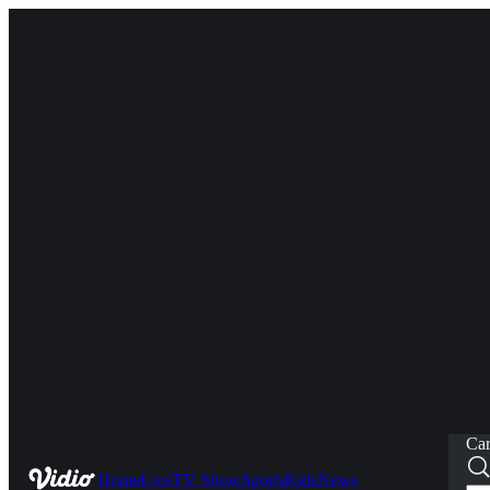
Car
Home
Live
TV Show
Sports
Kids
News