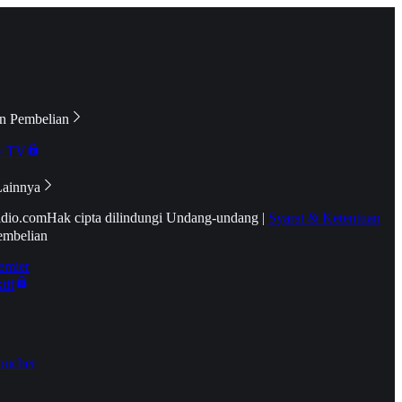
n Pembelian
e TV
Lainnya
idio.com
Hak cipta dilindungi Undang-undang
|
Syarat & Ketentuan
embelian
emier
tif
oucher