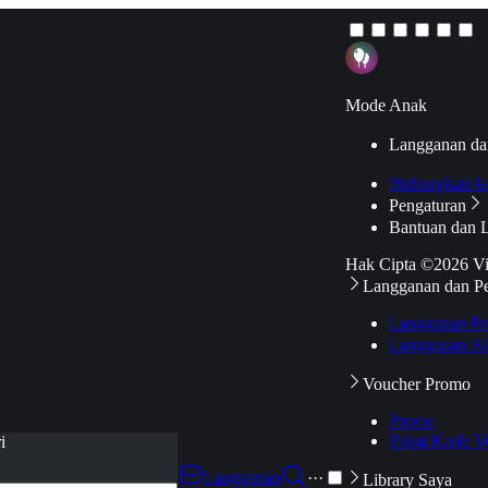
Mode Anak
Langganan da
Hubungkan k
Pengaturan
Bantuan dan 
Hak Cipta ©2026 V
Langganan dan P
Langganan Pr
Langganan Ak
Voucher Promo
Promo
Pakai Kode V
i
Langganan
···
Library Saya