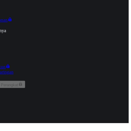
onan
nya
kun
aringan
 Perangkat