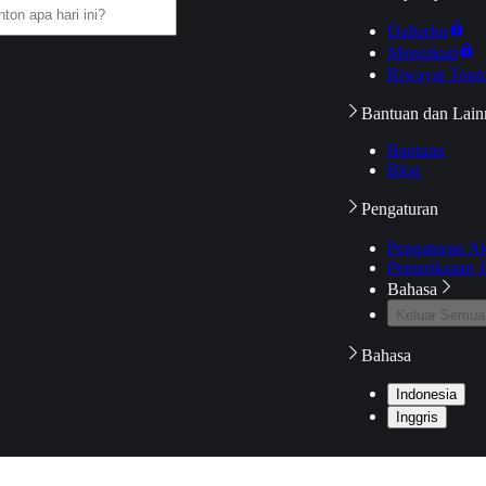
Daftarku
Mengikuti
Riwayat Tont
Bantuan dan Lain
Bantuan
Blog
Pengaturan
Pengaturan A
Pemeriksaan J
Bahasa
Keluar Semua
Bahasa
Indonesia
Inggris