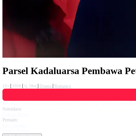
Parsel Kadaluarsa Pembawa Pe
13+
2018
1j 18m
Drama
Romance
Baru saja Haikal (Rendy Krisna) dan Aisyah (Gita Sinaga) menikah,
Sutradara:
Enison Sinaro
Pemain:
Gita Sinaga
,
Rendy Krisna