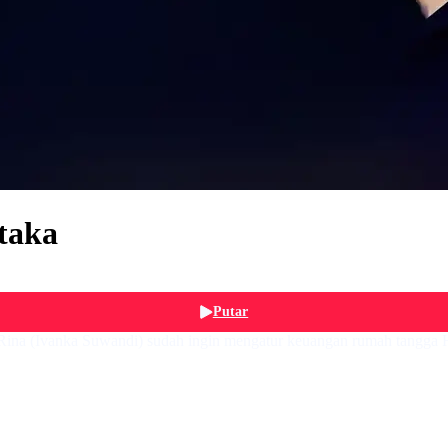
taka
Putar
 Rina (Ivanka Suwandi) sudah ingin mengatur keuangan rumah tangga H