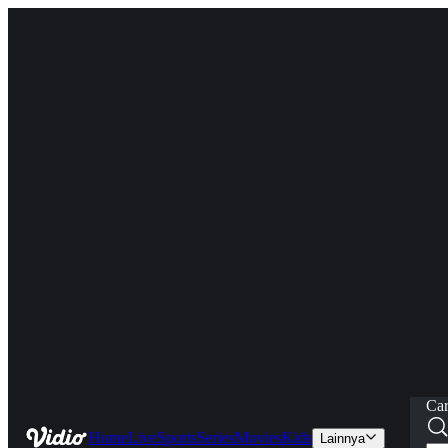
Car
Home
Live
Sports
Series
Movies
Kids
Lainnya