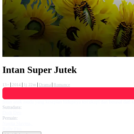
Intan Super Jutek
13+
2014
1j 22m
Drama
Romance
Intan anak muda yang kesepian hidupnya tercukupi dan berasal dari k
Sutradara:
Dodi Deo
Pemain:
Nagita Slavina
,
Rully Fiss