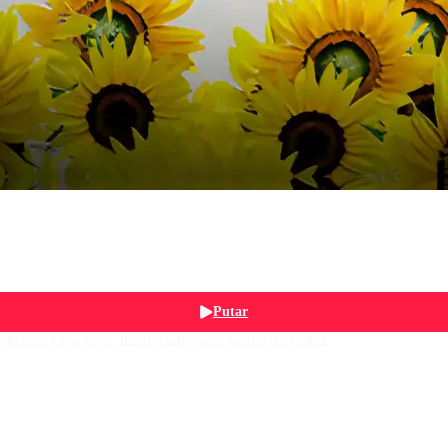
Putar
eluarga kaya raya, Intan Anak yang manja dan jutek.