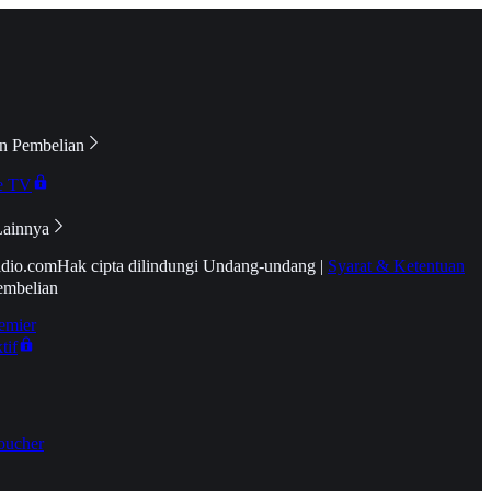
n Pembelian
e TV
Lainnya
idio.com
Hak cipta dilindungi Undang-undang
|
Syarat & Ketentuan
embelian
emier
tif
oucher