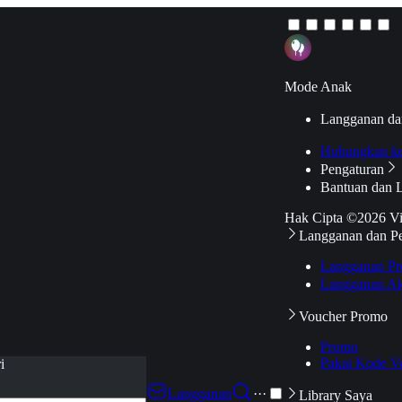
Mode Anak
Langganan da
Hubungkan k
Pengaturan
Bantuan dan 
Hak Cipta ©2026 V
Langganan dan P
Langganan Pr
Langganan Ak
Voucher Promo
Promo
Pakai Kode V
i
Langganan
···
Library Saya