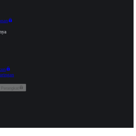
onan
nya
kun
aringan
 Perangkat