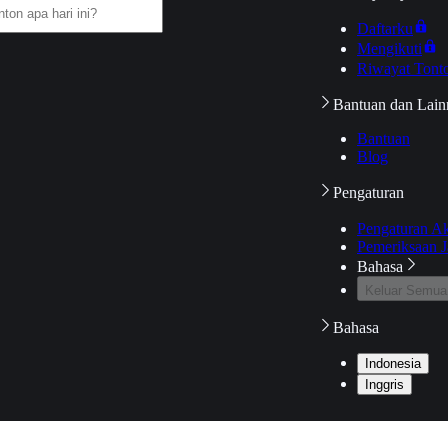
Daftarku
Mengikuti
Riwayat Tont
Bantuan dan Lain
Bantuan
Blog
Pengaturan
Pengaturan A
Pemeriksaan J
Bahasa
Keluar Semua
Bahasa
Indonesia
Inggris