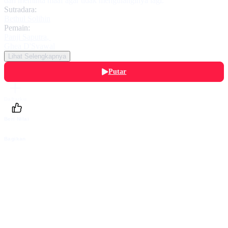
dan meminta maaf agar tidak mengulanginya lagi.
Sutradara:
Bethul Solihin
Pemain:
Panji Saputra
,
Ghea D'Syawal
Lihat Selengkapnya
Putar
Daftarku
Beri Nilai
Bagikan