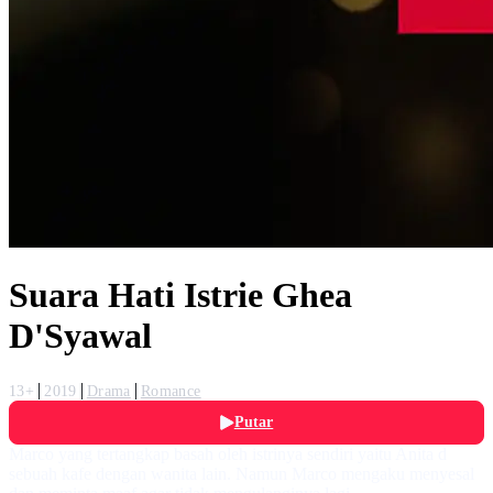
Suara Hati Istrie Ghea
D'Syawal
13+
2019
Drama
Romance
Putar
Marco yang tertangkap basah oleh istrinya sendiri yaitu Anita d
sebuah kafe dengan wanita lain. Namun Marco mengaku menyesal