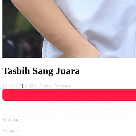
Tasbih Sang Juara
13+
2017
1j 45m
Drama
Romance
Akmal (Rizky Nazar) adalah murid terpandai di sekolahnya yang did
membutuhkan banyak uang untuk berobat. Demi pengobatan ibunya, A
Akmal terancam akan dikeluarkan dari sekolah karena jarang masuk.
Sutradara:
Zack Sorga
Pemain: