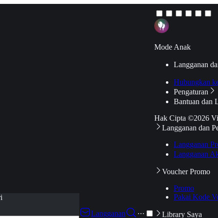
Mode Anak
Langganan da
Hubungkan k
Pengaturan
Bantuan dan 
Hak Cipta ©2026 V
Langganan dan P
Langganan Pr
Langganan Ak
Voucher Promo
Promo
Pakai Kode V
i
Langganan
···
Library Saya