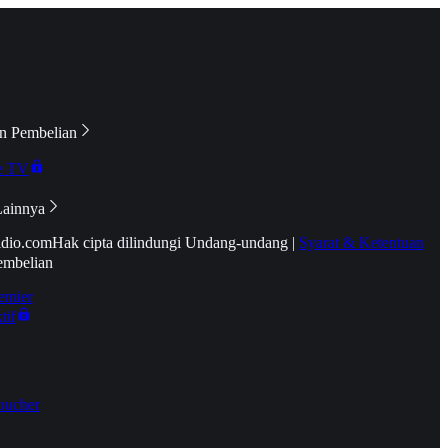
n Pembelian
e TV
Lainnya
idio.com
Hak cipta dilindungi Undang-undang
|
Syarat & Ketentuan
embelian
emier
tif
oucher