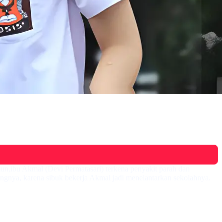
un,ibu Akmal (Devi Permatasari) terkena penyakit parah dan
gnya, karena sibuk bekerja Akmal jadi menelantarkan sekolahnya.