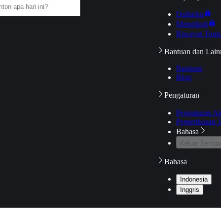
Daftarku
Mengikuti
Riwayat Tont
Bantuan dan Lain
Bantuan
Blog
Pengaturan
Pengaturan A
Pemeriksaan J
Bahasa
Keluar Semua
Bahasa
Indonesia
Inggris