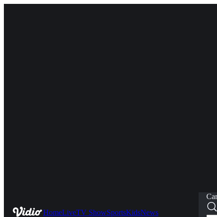
Car
Home
Live
TV Show
Sports
Kids
News