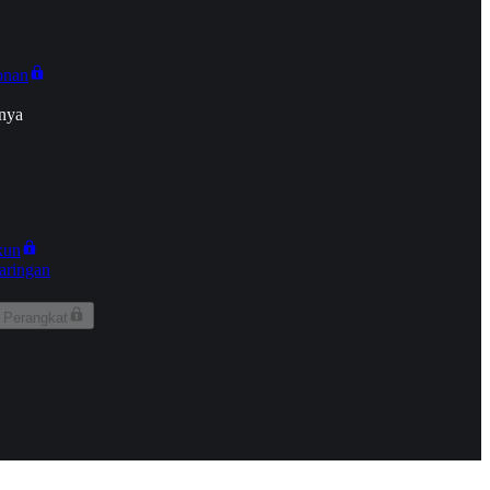
onan
nya
kun
aringan
 Perangkat