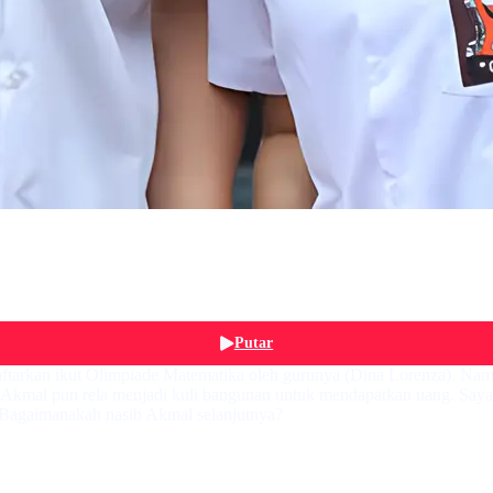
Putar
aftarkan ikut Olimpiade Matematika oleh gurunya (Dina Lorenza). Nam
kmal pun rela menjadi kuli bangunan untuk mendapatkan uang. Sayan
 Bagaimanakah nasib Akmal selanjutnya?