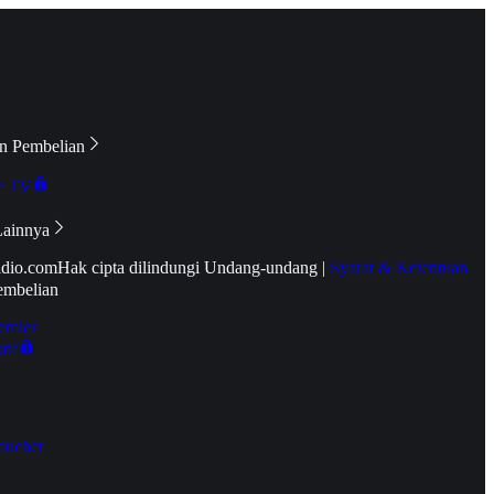
n Pembelian
e TV
Lainnya
idio.com
Hak cipta dilindungi Undang-undang
|
Syarat & Ketentuan
embelian
emier
tif
oucher