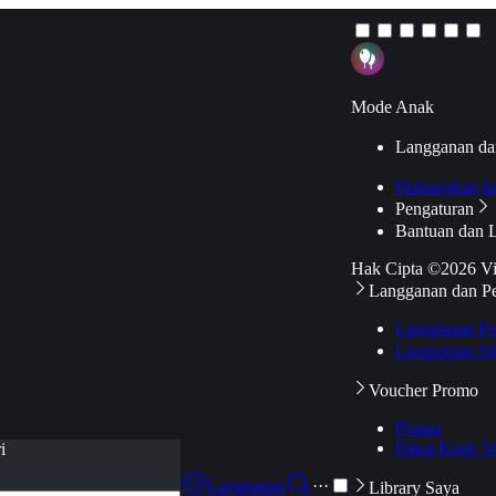
Mode Anak
Langganan da
Hubungkan k
Pengaturan
Bantuan dan 
Hak Cipta ©2026 V
Langganan dan P
Langganan Pr
Langganan Ak
Voucher Promo
Promo
Pakai Kode V
i
Langganan
···
Library Saya