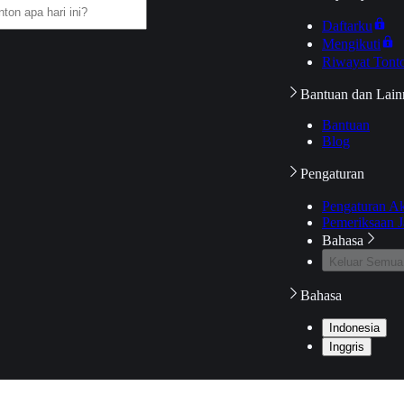
Daftarku
Mengikuti
Riwayat Tont
Bantuan dan Lain
Bantuan
Blog
Pengaturan
Pengaturan A
Pemeriksaan J
Bahasa
Keluar Semua
Bahasa
Indonesia
Inggris