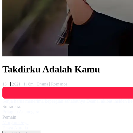
Takdirku Adalah Kamu
13+
2021
1j 8m
Drama
Romance
Senja harus menerima kepergian sahabatnya Deana, akibat insiden ke
Sutradara:
Pritagita Ananegara
Pemain:
Morgan Oey
,
Ersya Aurelia