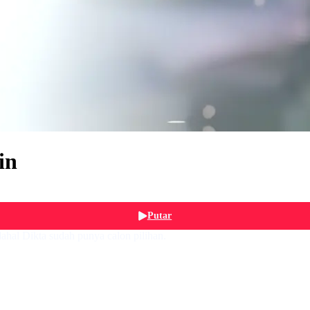
in
Putar
ahal Dikta sudah punya calon pilihan.