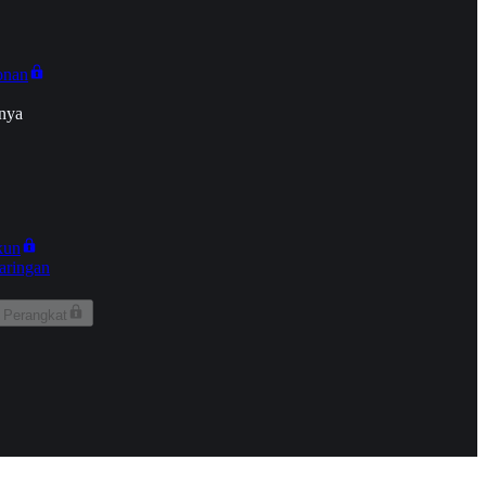
onan
nya
kun
aringan
 Perangkat