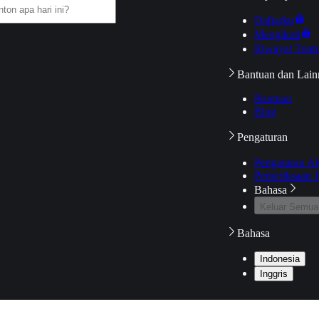
Daftarku
Mengikuti
Riwayat Tont
Bantuan dan Lain
Bantuan
Blog
Pengaturan
Pengaturan A
Pemeriksaan J
Bahasa
Keluar Semua
Bahasa
Indonesia
Inggris