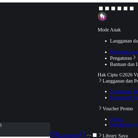
Mode Anak
Langganan da
Hubungkan k
Pengaturan
Bantuan dan 
Hak Cipta ©2026 V
Langganan dan P
Langganan Pr
Langganan Ak
Voucher Promo
Promo
Pakai Kode V
i
Langganan
···
Library Saya