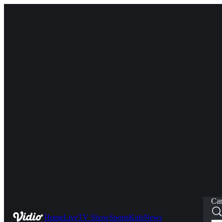
Car
Home
Live
TV Show
Sports
Kids
News