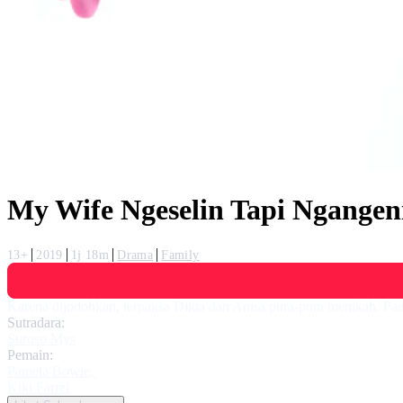
My Wife Ngeselin Tapi Ngangen
13+
2019
1j 18m
Drama
Family
Karena dijodohkan, terpaksa Dikta dan Anisa pura-pura menikah. Pad
Sutradara:
Suroso Mys
Pemain:
Pamela Bowie
,
Kiki Farrel