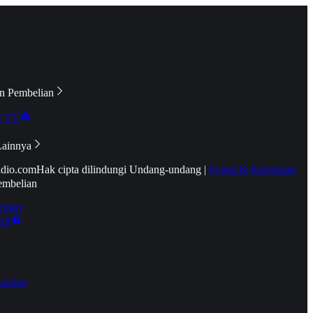
n Pembelian
e TV
Lainnya
idio.com
Hak cipta dilindungi Undang-undang
|
Syarat & Ketentuan
embelian
emier
tif
oucher