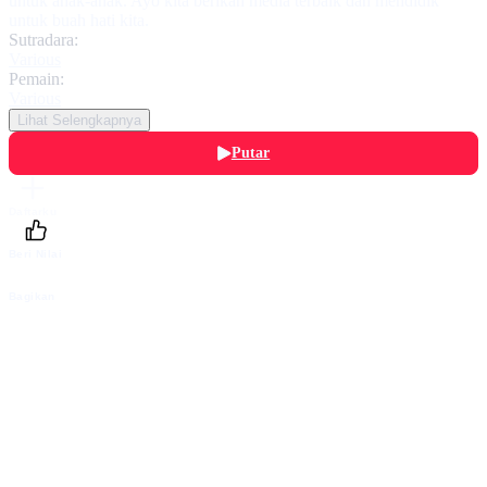
untuk anak-anak. Ayo kita berikan media terbaik dan mendidik
untuk buah hati kita.
Sutradara:
Various
Pemain:
Various
Lihat Selengkapnya
Putar
Daftarku
Beri Nilai
Bagikan