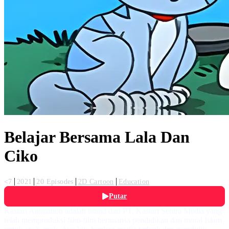
Belajar Bersama Lala Dan
Ciko
<7
2021
20 Episodes
2D Cartoon
Education
Putar
Kastari Animation adalah brand dari PT. Kastari Sentra Media yang
telah memproduksi film-film bernuansa pendidikan dan moral Islam