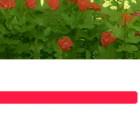
meo harus beradu mulut karena terkait masalah tarif parkir yang