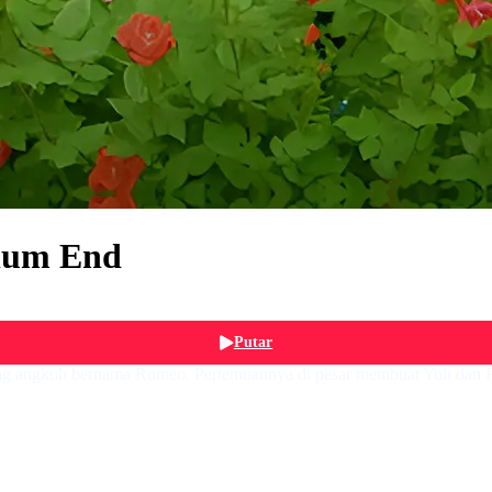
lum End
Putar
ang angkuh bernama Romeo. Pertemuannya di pasar membuat Yuli dan Ro