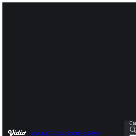
Car
Home
Live
TV Show
Sports
Kids
News