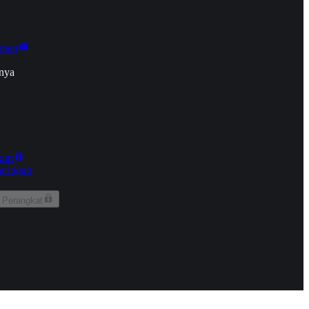
onan
nya
kun
aringan
 Perangkat