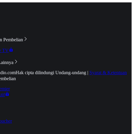
n Pembelian
e TV
Lainnya
idio.com
Hak cipta dilindungi Undang-undang
|
Syarat & Ketentuan
embelian
emier
tif
oucher