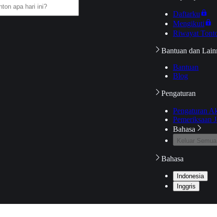
Daftarku
Mengikuti
Riwayat Tont
Bantuan dan Lain
Bantuan
Blog
Pengaturan
Pengaturan A
Pemeriksaan J
Bahasa
Keluar Semua
Bahasa
Indonesia
Inggris