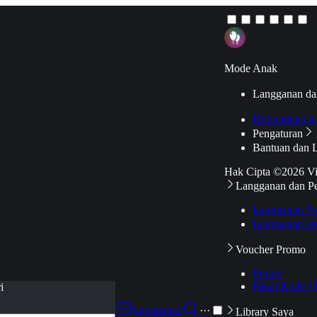
Mode Anak
Langganan da
Hubungkan k
Pengaturan
Bantuan dan 
Hak Cipta ©2026 V
Langganan dan P
Langganan Pr
Langganan Ak
Voucher Promo
Promo
Pakai Kode V
i
Langganan
···
Library Saya