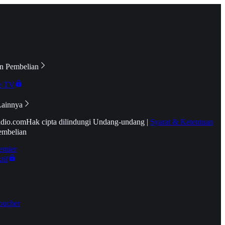
n Pembelian
e TV
Lainnya
idio.com
Hak cipta dilindungi Undang-undang
|
Syarat & Ketentuan
embelian
emier
tif
oucher