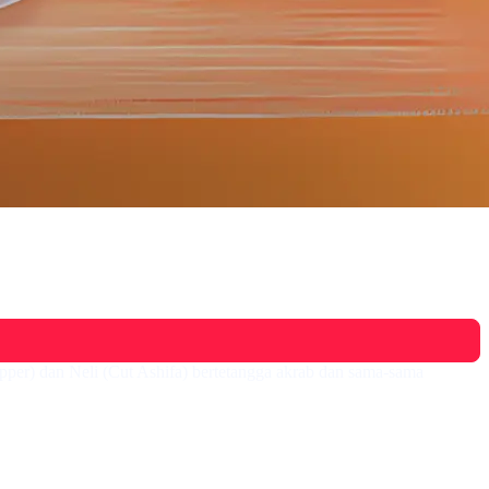
pper) dan Neli (Cut Ashifa) bertetangga akrab dan sama-sama