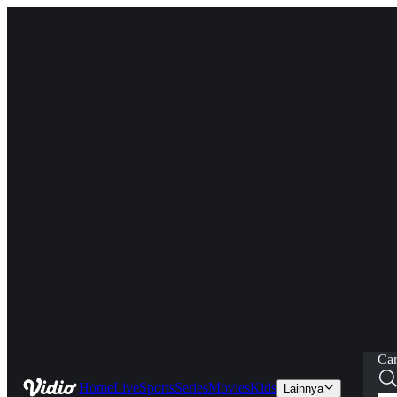
Car
Home
Live
Sports
Series
Movies
Kids
Lainnya