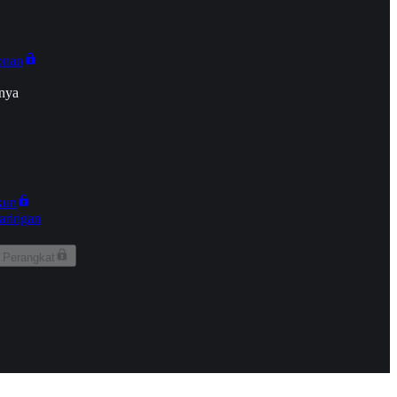
onan
nya
kun
aringan
 Perangkat