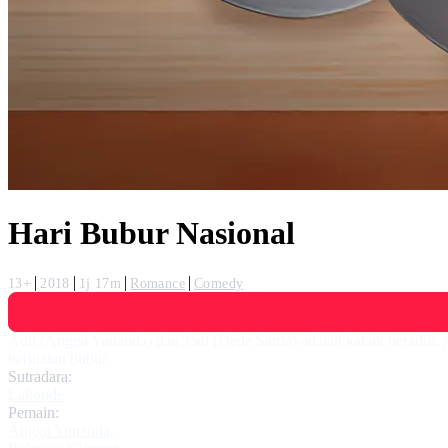
Hari Bubur Nasional
13+
2018
1j 17m
Romance
Comedy
Adit (Angga Yunanda) dan Jodi (Dede Satria) adalah kakak beradik. 
berjualan bubur.
Sutradara:
Lakonde
Pemain:
Angga Yunanda
,