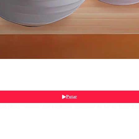
Putar
Adit pintar sedangkan Jodi pemberani. Sementara itu, Ela (Rebecca Klo