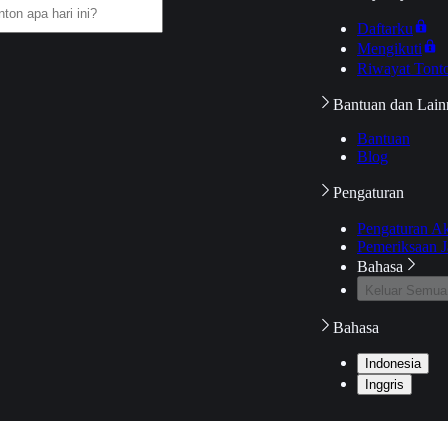
Daftarku
Mengikuti
Riwayat Tont
Bantuan dan Lain
Bantuan
Blog
Pengaturan
Pengaturan A
Pemeriksaan J
Bahasa
Keluar Semua
Bahasa
Indonesia
Inggris