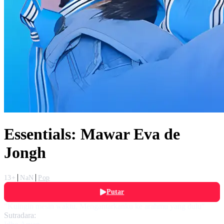
Essentials: Mawar Eva de
Jongh
13+
NaN
Pop
Putar
"Kuingin mesin waktu, Mengantarkanku ke arahmu yang dulu"
Sutradara: