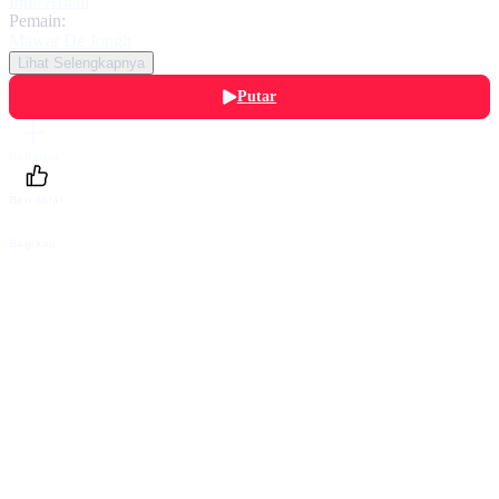
Idho Aruan
Pemain:
Mawar De Jongh
Lihat Selengkapnya
Putar
Daftarku
Beri Nilai
Bagikan