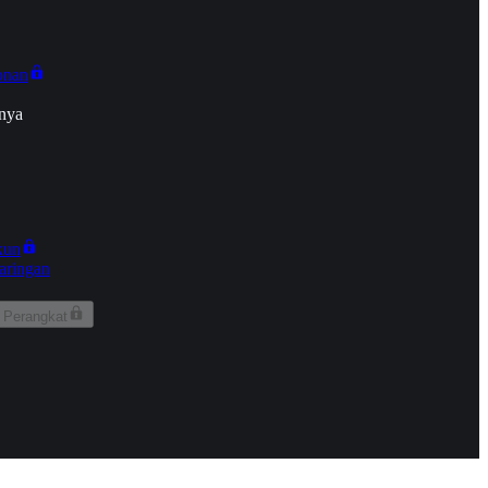
onan
nya
kun
aringan
 Perangkat