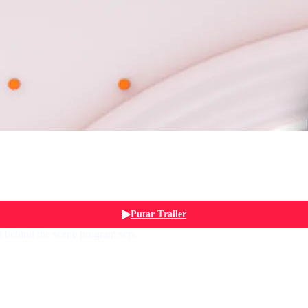
Putar Trailer
 behind the scene program sctv.