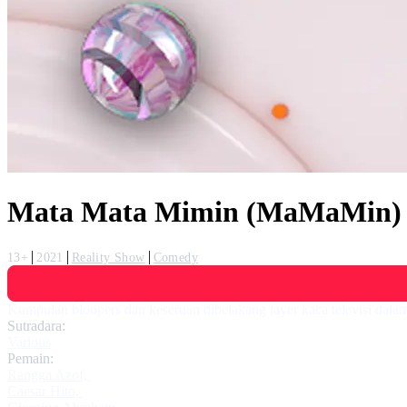
Mata Mata Mimin (MaMaMin)
13+
2021
Reality Show
Comedy
Kumpulan bloopers dan keseruan dibelakang layer kaca televisi dalam
Sutradara:
Various
Pemain:
Rangga Azof
,
Caesar Hito
,