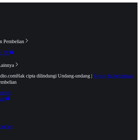
n Pembelian
e TV
Lainnya
idio.com
Hak cipta dilindungi Undang-undang
|
Syarat & Ketentuan
embelian
emier
tif
oucher