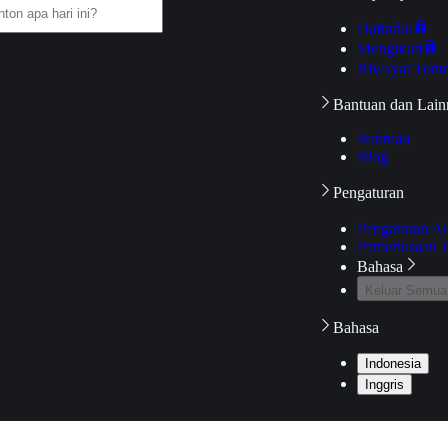
Daftarku
Mengikuti
Riwayat Tont
Bantuan dan Lain
Bantuan
Blog
Pengaturan
Pengaturan A
Pemeriksaan J
Bahasa
Keluar Semua
Bahasa
Indonesia
Inggris