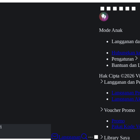
Mode Anak
Langganan da
Hubungkan k
Pengaturan
Bantuan dan 
Hak Cipta ©2026 V
Langganan dan P
Langganan Pr
Langganan Ak
Voucher Promo
Promo
Pakai Kode V
i
Langganan
···
Library Saya