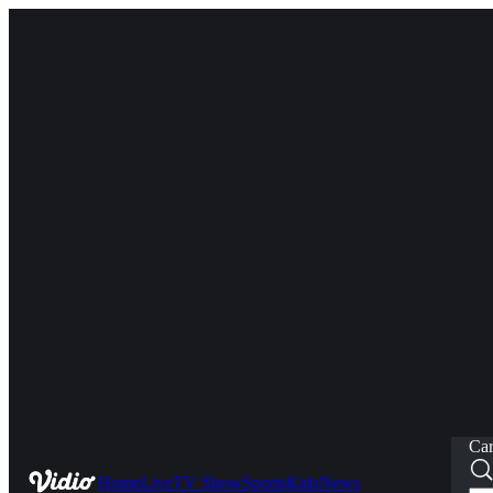
Car
Home
Live
TV Show
Sports
Kids
News