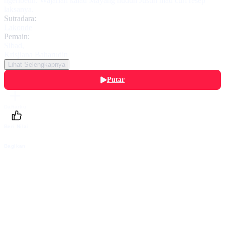
ngeribetin. Wajarlah kalau Mayang nuduh Justin mau curi resep
laksanya.
Sutradara:
Lakonde
Pemain:
Sibad
,
Krisjiana Baharudin
Lihat Selengkapnya
Putar
Daftarku
Beri Nilai
Bagikan