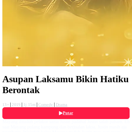
Asupan Laksamu Bikin Hatiku
Berontak
13+
2019
1j 15m
Comedy
Drama
Putar
Mayang dituduh pelakor sama Justin padahal Justin salah paham. Eh
saat Mayang pulang kampung dan berjualan laksa, Justin masih aja