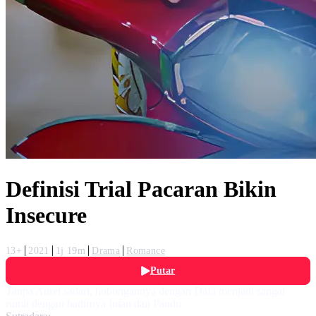
Definisi Trial Pacaran Bikin
Insecure
13+
2021
1j 19m
Drama
Romance
Putar
Tanpa Aurel sadari, hubungannya dengan Dafa menjadi sangat
rumit dengan hadirnya Intan dan Pandu.