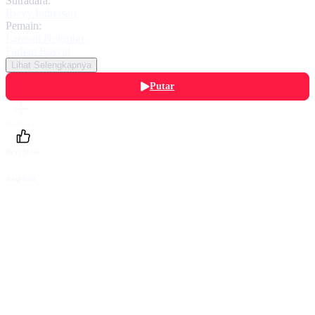
Sutradara:
Rievy Indriasari
Pemain:
Larasati Nugroho
,
Farhan Rasyid
Lihat Selengkapnya
Putar
Daftarku
Beri Nilai
Bagikan