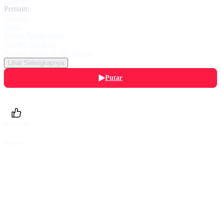
Pemain:
Geisha
,
Pasto
,
Mikha Tambayong
,
Sandhy Sondoro
,
Ahmad Abdul Qodir Jaelani
Lihat Selengkapnya
Putar
Daftarku
Beri Nilai
Bagikan