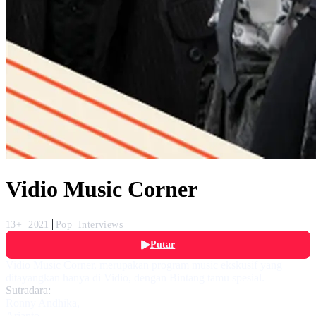
Vidio Music Corner
13+
2021
Pop
Interviews
Putar
Vidio Music Corner, merupakan program music ekskusif yang
ditayangkan hanya di Vidio, dengan Bintang tamu spesial.
Sutradara:
Ronny Andhika
,
Arianto