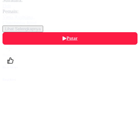
Sutradara:
Deb
Pemain:
Vinia Rusmana
,
Charunnisa Jusuf
Lihat Selengkapnya
Putar
Daftarku
Beri Nilai
Bagikan