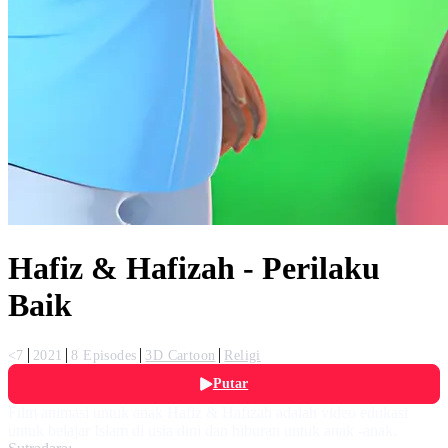
Hafiz & Hafizah - Perilaku
Baik
<7
2021
8 Episodes
3D Cartoon
Religi
Putar
Film animasi untuk anak Hafiz & Hafizah adalah video edukasi
untuk belajar Islam di usia dini dan hiburan untuk anak -anak.