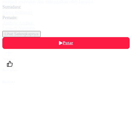
menjadi jerawatan dan ditinggalkan oleh fansnya.
Sutradara:
Rievy Indriasari
Pemain:
Andrew Andika
,
Larasati Nugroho
Lihat Selengkapnya
Putar
Daftarku
Beri Nilai
Bagikan