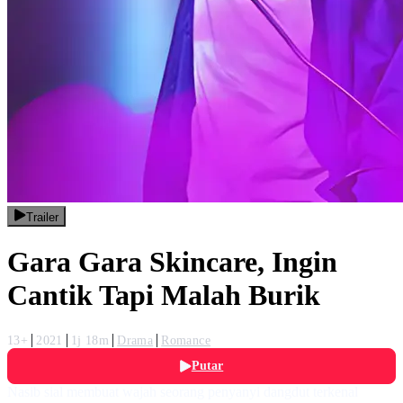
Trailer
Gara Gara Skincare, Ingin
Cantik Tapi Malah Burik
13+
2021
1j 18m
Drama
Romance
Putar
Nasib sial membuat wajah seorang penyanyi dangdut terkenal