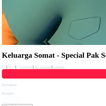
Keluarga Somat - Special Pak 
7+
2021
7 Episodes
3D Cartoon
Comedy
Pak Somat adalah kepala keluarga yang berwibawa dan penyayang kel
Sutradara:
Various
Pemain:
Lutfi Arizka
,
Naftalia Inge F.