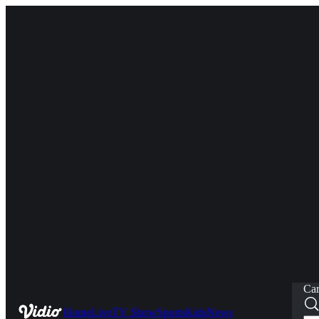
Car
Home
Live
TV Show
Sports
Kids
News