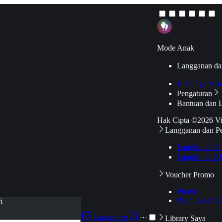
Mode Anak
Langganan da
Hubungkan k
Pengaturan
Bantuan dan 
Hak Cipta ©2026 V
Langganan dan P
Langganan Pr
Langganan Ak
Voucher Promo
Promo
Pakai Kode V
i
Langganan
···
Library Saya