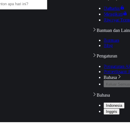
Daftarku
Mengikuti
Riwayat Tont
Bantuan dan Lain
Bantuan
Blog
Pengaturan
Pengaturan A
Pemeriksaan J
Bahasa
Keluar Semua
Bahasa
Indonesia
Inggris