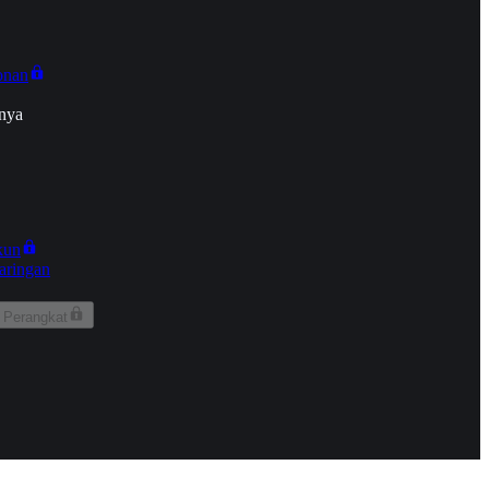
onan
nya
kun
aringan
 Perangkat