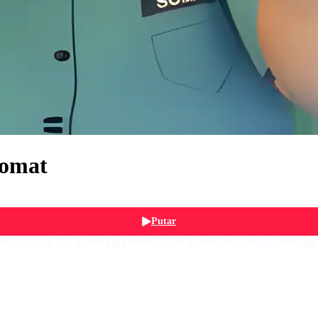
Somat
Putar
uarga, tapi Pak Somat juga memiliki sisi humorisnya sebagai tetang