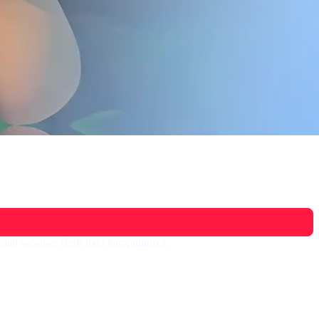
ga dan suSuper Hero bagi kampungnya.