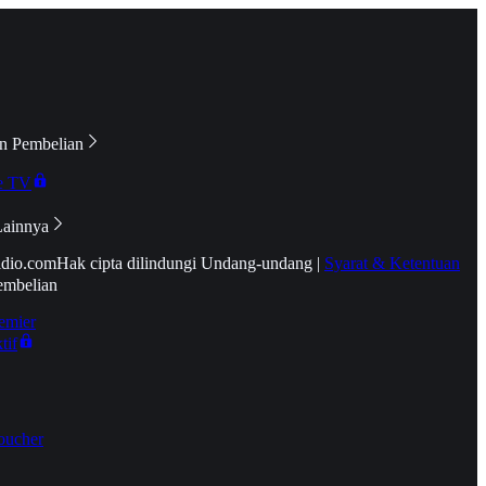
n Pembelian
e TV
Lainnya
idio.com
Hak cipta dilindungi Undang-undang
|
Syarat & Ketentuan
embelian
emier
tif
oucher