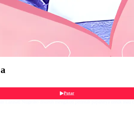
ja
Putar
 lain Larasati Nugroho disuruh mengikuti perintah papahnya untuk mau