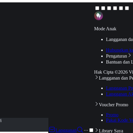
Mode Anak
Langganan da
Hubungkan k
Pengaturan
Bantuan dan 
Hak Cipta ©2026 V
Langganan dan P
Langganan Pr
Langganan Ak
Voucher Promo
Promo
Pakai Kode V
i
Langganan
···
Library Saya