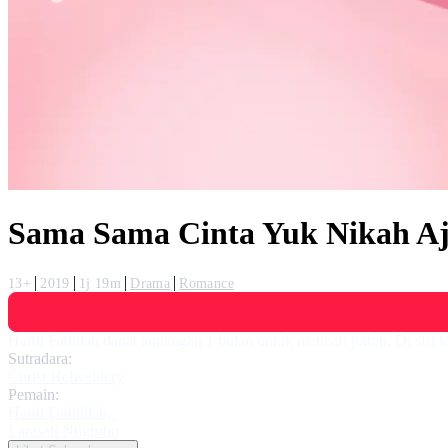
Sama Sama Cinta Yuk Nikah A
13+
2019
1j 19m
Drama
Romance
Hardi Fadillah dapat tantangan 1 bulan untuk mencari jodoh. Di sisi
Sutradara:
Christ Helweldery
Pemain:
Hardi Fadhillah
,
Larasati Nugroho