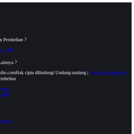
n Pembelian
e TV
Lainnya
idio.com
Hak cipta dilindungi Undang-undang
|
Syarat & Ketentuan
embelian
emier
tif
oucher