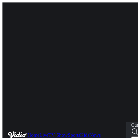
Car
Home
Live
TV Show
Sports
Kids
News