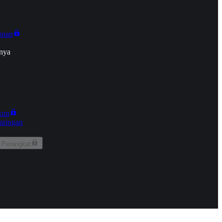
onan
nya
kun
aringan
 Perangkat