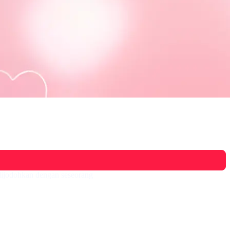
 dijodohkan dengan seseorang