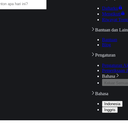
Daftarku
Mengikuti
Riwayat Tont
Bantuan dan Lain
Bantuan
Blog
Pengaturan
Pengaturan A
Pemeriksaan J
Bahasa
Keluar Semua
Bahasa
Indonesia
Inggris