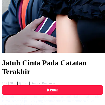
Jatuh Cinta Pada Catatan
Terakhir
13+
2020
1j 18m
Drama
Romance
Putar
Bisakah orang jatuh cinta pada sebuah catatan? Hal itu dialami oleh
Bima, seorang pelukis yang bersimpatik ketika membaca buku