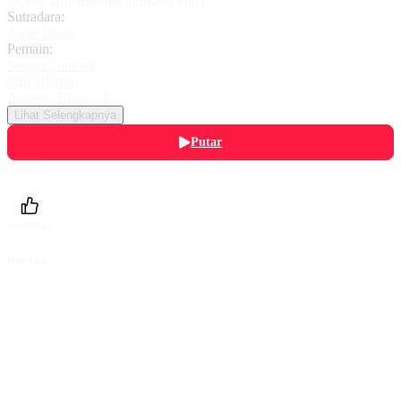
catatan artis terkenal bernama Kayla.
Sutradara:
Amin Ishaq
Pemain:
Megan Domani
,
Jefri Nichol
,
Antonio Blanco Jr
Lihat Selengkapnya
Putar
Daftarku
Beri Nilai
Bagikan