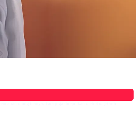
pencarian orang tuanya, Tara juga direpotkan oleh Rio (Hardi