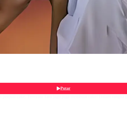
Putar
jadi penjual cake. Ternyata Tara jago juga membuat cake! Dalam rangka 