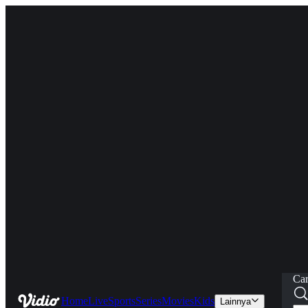
Car
Home
Live
Sports
Series
Movies
Kids
Lainnya