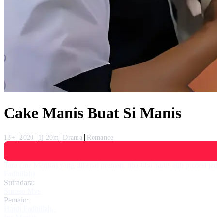
Cake Manis Buat Si Manis
13+
2020
1j 20m
Drama
Romance
Tara (Ina Marika) yang dikenal preman, tiba-tiba harus alih profesi 
Fadhillah)
Sutradara:
Suroso Mys
Pemain:
Hardi Fadhillah
,