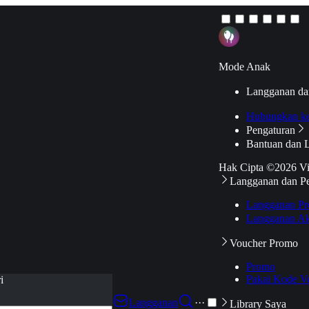
Mode Anak
Langganan da
Hubungkan k
Pengaturan
Bantuan dan 
Hak Cipta ©2026 V
Langganan dan P
Langganan Pr
Langganan Ak
Voucher Promo
Promo
Pakai Kode V
i
Langganan
···
Library Saya