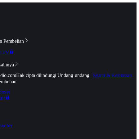
n Pembelian
e TV
Lainnya
idio.com
Hak cipta dilindungi Undang-undang
|
Syarat & Ketentuan
embelian
emier
tif
oucher