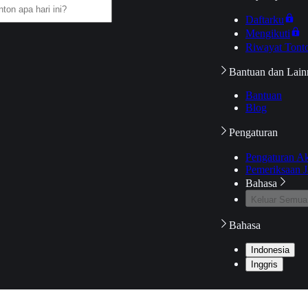
Daftarku
Mengikuti
Riwayat Tont
Bantuan dan Lain
Bantuan
Blog
Pengaturan
Pengaturan A
Pemeriksaan J
Bahasa
Keluar Semua
Bahasa
Indonesia
Inggris