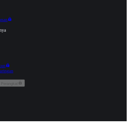
onan
nya
kun
aringan
 Perangkat