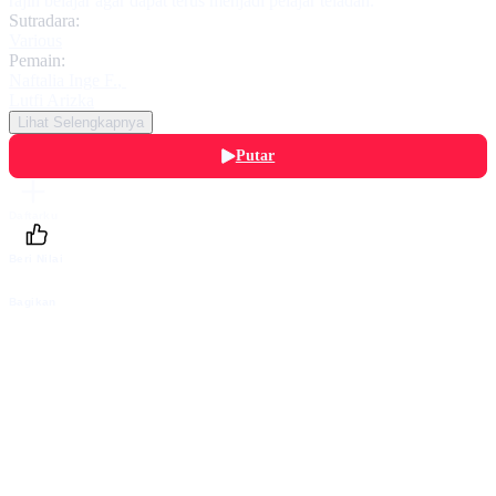
rajin belajar agar dapat terus menjadi pelajar teladan.
Sutradara:
Various
Pemain:
Naftalia Inge F.
,
Lutfi Arizka
Lihat Selengkapnya
Putar
Daftarku
Beri Nilai
Bagikan