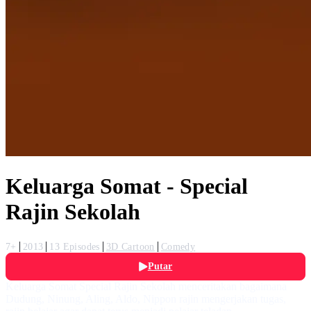
Keluarga Somat - Special
Rajin Sekolah
7+
2013
13 Episodes
3D Cartoon
Comedy
Putar
Keluarga Somat Special Rajin Sekolah menceritakan bagaimana
Dudung, Ninung, Aling, Aldo, Nippon rajin mengerjakan tugas,